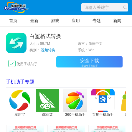
首页
最新
游戏
应用
专题
新闻
白鲨格式转换
大小：89.7M
语言：简体中文
类别：
视频转换
系统：Win
安全下载
使用手机助手
需2345手机助手
手机助手专题
应用宝
豌豆荚
360手机助手
百度手机助手
应