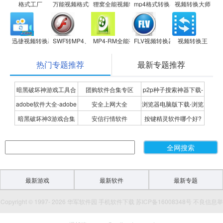
格式工厂
万能视频格式转换器
狸窝全能视频转换器
mp4格式转换器
视频转换大师
迅捷视频转换器
SWF转MP4、FLV、3GP转换器
MP4-RM全能视频转换专家
FLV视频转换器
视频转换王
热门专题推荐
最新专题推荐
暗黑破坏神游戏工具合
团购软件合集专区
p2p种子搜索神器下载-
adobe软件大全-adobe
安全上网大全
浏览器电脑版下载-浏览
集
P2P种子搜索神器专题
暗黑破坏神3游戏合集
安信行情软件
按键精灵软件哪个好?
全系列软件下载-adobe
器下载合集
按键精灵软件合集
软件下载
最新游戏
最新软件
最新专题
Copyright © 1997- 2026 华军软件园 手机软件下载 苏ICP备16008348号 不良信息举