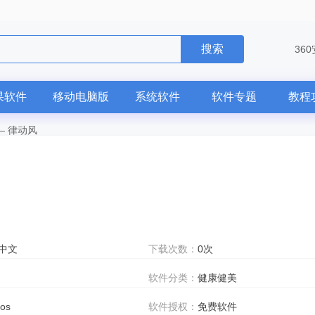
搜索
36
果软件
移动电脑版
系统软件
软件专题
教程
—
律动风
中文
下载次数：
0次
软件分类：
健康健美
ios
软件授权：
免费软件