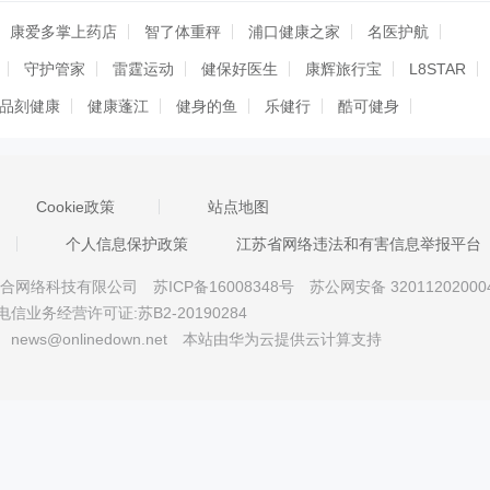
康爱多掌上药店
智了体重秤
浦口健康之家
名医护航
守护管家
雷霆运动
健保好医生
康辉旅行宝
L8STAR
品刻健康
健康蓬江
健身的鱼
乐健行
酷可健身
希望健康云
水站管家
春晖童康医生
教师健康
春晖童康
悦动
柠檬爱美
四川健康云
智慧健身
悦视健康
康宁智能
Cookie政策
站点地图
斯蒂娅总店端
琉璃丝美管理端
琉璃丝美总店端
律动风
鸿管
个人信息保护政策
江苏省网络违法和有害信息举报平台
京星智万合网络科技有限公司
苏ICP备16008348号
苏公网安备 32011202000
电信业务经营许可证:苏B2-20190284
news@onlinedown.net
本站由华为云提供云计算支持