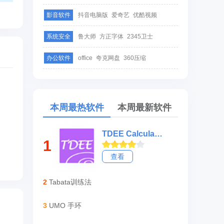
影音软件
抖音电脑版
爱奇艺
优酷视频
系统安全
鲁大师
方正字体
2345卫士
办公软件
office
夸克网盘
360压缩
本周最热软件
本周最新软件
TDEE Calculator - 每日消耗卡路里计算器
1
查看
2
Tabata训练法
3
UMO 手环