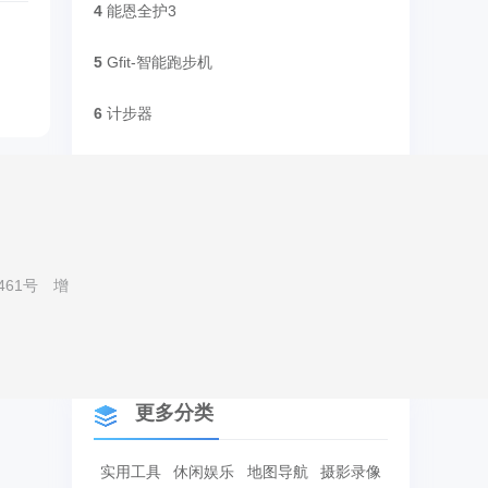
4
能恩全护3
5
Gfit-智能跑步机
6
计步器
7
HT体脂秤-绿色版
8
i专业健身
家
9
X-酷跑
461号
增
10
UX 计步器 ( 步数 )
更多分类
实用工具
休闲娱乐
地图导航
摄影录像