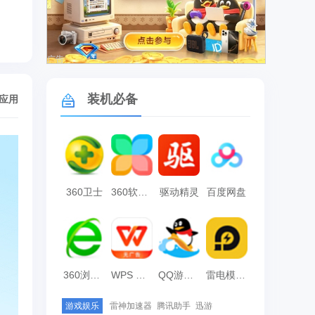
广告
装机必备
/应用
360卫士
360软件管家
驱动精灵
百度网盘
360浏览器
WPS Office
QQ游戏大厅
雷电模拟器
游戏娱乐
雷神加速器
腾讯助手
迅游