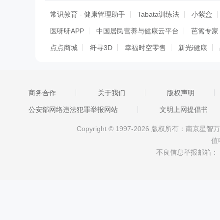
常识教育 - 健康管理助手
Tabata训练法
小紫盒
医呀呀APP
中国居民营养与健康云平台
芭篱专家
点点商城
纤寻3D
幸福时空零售
新光i健康
吉康国际技师客户端
思迈健划船机
健康鄂州
养生保健旗舰商城
好心大夫
上食安企业版
趣
商务合作
关于我们
版权声明
艾蜜娜购物商城
心率助手
美斯蒂娅管理端
美
公安部网络违法犯罪举报网站
文明上网提倡书
享健身
Copyright © 1997-2026 版权所有：南
值
不良信息举报邮箱：