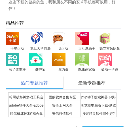
这边下载的健身的鱼，我和朋友不同的安卓手机都可以用，好
评！
精品推荐
十星运动
复旦大学附属金山医院管理版
U运动
大肚皮助手
舞立方领队版
智了体重秤
健护宝
摩力伽
既康商家版
妇幼一卡通
热门专题推荐
最新专题推荐
暗黑破坏神游戏工具合
团购软件合集专区
p2p种子搜索神器下载-
adobe软件大全-adobe
安全上网大全
浏览器电脑版下载-浏览
集
P2P种子搜索神器专题
暗黑破坏神3游戏合集
安信行情软件
按键精灵软件哪个好?
全系列软件下载-adobe
器下载合集
按键精灵软件合集
软件下载