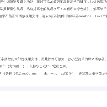
容生词短语及译文功能，随时可添加笔记图表显示学习进度，快递选课功
掌握新概念英语，迅速提高您的英语水平！本程序为绿色软件，解压缩后
 如果不能正常播放视频文件，请安装压缩包中的解码器RealoneED.exe后
。
常播放的大部份视频文件，用此软件可做为一款小型简单的媒体播放器
调节（方向键↑↓），鼠标双击或ESC退出全屏。
（包含mp3、rm、rmvb、wmv、asf文件），并建立目录树显示