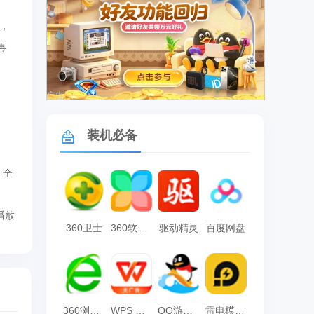
，
再
广告
装机必备
。全
播放
360卫士
360软件管家
驱动精灵
百度网盘
360浏览器
WPS Office
QQ游戏大厅
雷电模拟器