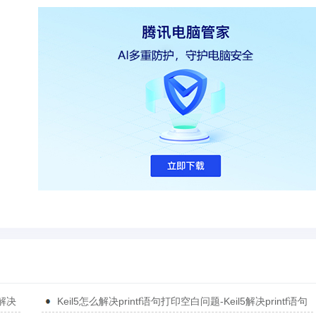
5解决
Keil5怎么解决printf语句打印空白问题-Keil5解决printf语句