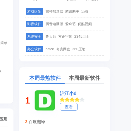
游戏娱乐
雷神加速器
腾讯助手
迅游
影音软件
抖音电脑版
爱奇艺
优酷视频
系统安全
鲁大师
方正字体
2345卫士
，简单
办公软件
office
夸克网盘
360压缩
6
本周最热软件
本周最新软件
沪江小d
1
查看
/应用
2
百度翻译