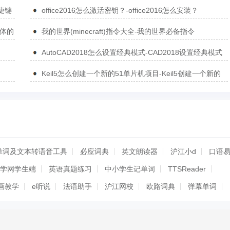
打印空白问题的方法
捷键
office2016怎么激活密钥？-office2016怎么安装？
简体的
我的世界(minecraft)指令大全-我的世界必备指令
AutoCAD2018怎么设置经典模式-CAD2018设置经典模式
的方法
Keil5怎么创建一个新的51单片机项目-Keil5创建一个新的
51单片机项目的方法
单词及文本转语音工具
必应词典
英文朗读器
沪江小d
口语
学网学生端
英语真题练习
中小学生记单词
TTSReader
画教学
e听说
法语助手
沪江网校
欧路词典
弹幕单词
天学网
妮妮背单词
天学网PC客户端
Speak2me
奇
英文朗读器
英语听力制作专家
LeHoCat
兰迪学科英语