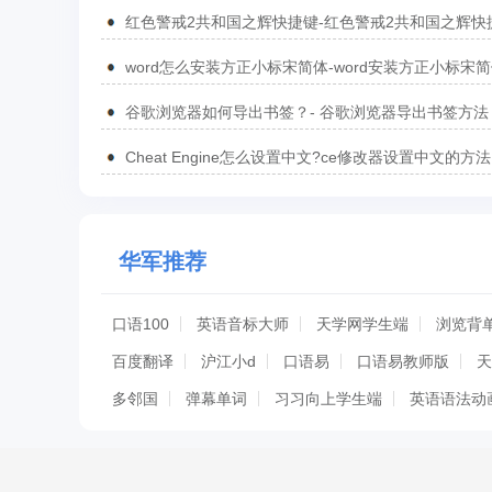
无法将变量或函数Go To到定义处的方法
红色警戒2共和国之辉快捷键-红色警戒2共和国之辉快
汇总
word怎么安装方正小标宋简体-word安装方正小标宋
方法
谷歌浏览器如何导出书签？- 谷歌浏览器导出书签方法
Cheat Engine怎么设置中文?ce修改器设置中文的方法
华军推荐
口语100
英语音标大师
天学网学生端
浏览背
百度翻译
沪江小d
口语易
口语易教师版
天
多邻国
弹幕单词
习习向上学生端
英语语法动
51talkac电脑客户端
天学网 客户端
爱乐奇学习
desktopvoc
sitman
词链背单词对战平台
爱乐