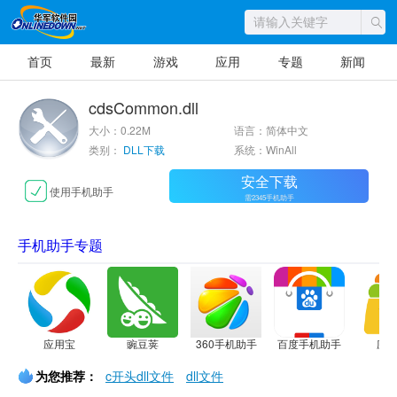
首页
最新
游戏
应用
专题
新闻
cdsCommon.dll
大小：0.22M
语言：简体中文
类别：
DLL下载
系统：WinAll
安全下载
使用手机助手
需2345手机助手
手机助手专题
应用宝
豌豆荚
360手机助手
百度手机助手
应
为您推荐：
c开头dll文件
dll文件