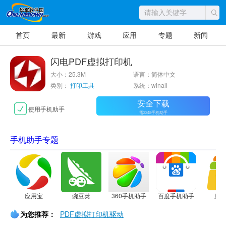
首页
最新
游戏
应用
专题
新闻
闪电PDF虚拟打印机
大小：25.3M
语言：简体中文
类别：
打印工具
系统：winall
安全下载
使用手机助手
需2345手机助手
手机助手专题
应用宝
豌豆荚
360手机助手
百度手机助手
应
为您推荐：
PDF虚拟打印机驱动