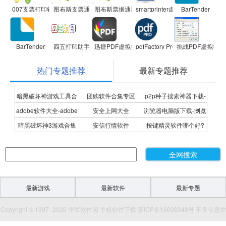
007支票打印软件
图布斯支票通-支票打印软件
图布斯票据通票据打印软件
smartprinter虚拟打印机
BarTender
BarTender
四五打印助手
迅捷PDF虚拟打印机
pdfFactory Pro
挑战PDF虚拟打印机
热门专题推荐
最新专题推荐
暗黑破坏神游戏工具合
团购软件合集专区
p2p种子搜索神器下载-
adobe软件大全-adobe
安全上网大全
浏览器电脑版下载-浏览
集
P2P种子搜索神器专题
暗黑破坏神3游戏合集
安信行情软件
按键精灵软件哪个好?
全系列软件下载-adobe
器下载合集
按键精灵软件合集
软件下载
最新游戏
最新软件
最新专题
Copyright © 1997- 2026 华军软件园 手机软件下载 苏ICP备16008348号 不良信息举