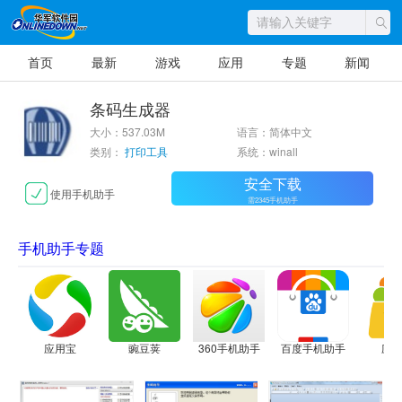
首页
最新
游戏
应用
专题
新闻
条码生成器
大小：537.03M
语言：简体中文
类别：
打印工具
系统：winall
安全下载
使用手机助手
需2345手机助手
手机助手专题
应用宝
豌豆荚
360手机助手
百度手机助手
应