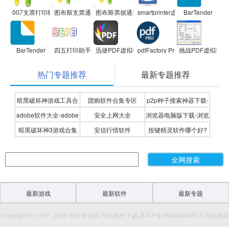
007支票打印软件
图布斯支票通-支票打印软件
图布斯票据通票据打印软件
smartprinter虚拟打印机
BarTender
BarTender
四五打印助手
迅捷PDF虚拟打印机
pdfFactory Pro
挑战PDF虚拟打印机
热门专题推荐
最新专题推荐
暗黑破坏神游戏工具合
团购软件合集专区
p2p种子搜索神器下载-
adobe软件大全-adobe
安全上网大全
浏览器电脑版下载-浏览
集
P2P种子搜索神器专题
暗黑破坏神3游戏合集
安信行情软件
按键精灵软件哪个好?
全系列软件下载-adobe
器下载合集
按键精灵软件合集
软件下载
最新游戏
最新软件
最新专题
Copyright © 1997- 2026 华军软件园 手机软件下载 苏ICP备16008348号 不良信息举