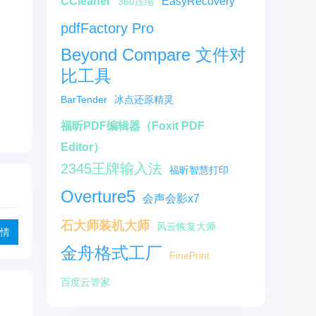
CCleaner
EasyRecovery
360压缩
pdfFactory Pro
Beyond Compare 文件对
比工具
BarTender
冰点还原精灵
福昕PDF编辑器（Foxit PDF
Editor）
2345王牌输入法
福昕智慧打印
Overture5
会声会影x7
石大师装机大师
风云恢复大师
情
金舟格式工厂
FinePrint
百度云管家