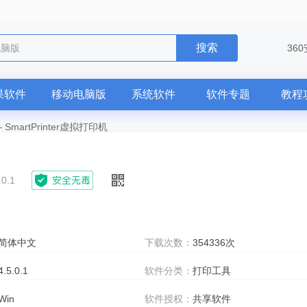
搜索
36
果软件
移动电脑版
系统软件
软件专题
教程
—
SmartPrinter虚拟打印机
.0.1
简体中文
下载次数：
354336次
4.5.0.1
软件分类：
打印工具
Win
软件授权：
共享软件