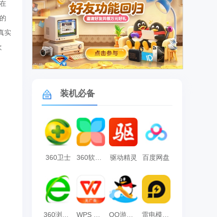
在
的
真实
欢
广告
装机必备
360卫士
360软件管家
驱动精灵
百度网盘
360浏览器
WPS Office
QQ游戏大厅
雷电模拟器