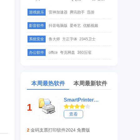
游戏娱乐
雷神加速器
腾讯助手
迅游
影音软件
抖音电脑版
爱奇艺
优酷视频
系统安全
鲁大师
方正字体
2345卫士
办公软件
office
夸克网盘
360压缩
本周最热软件
本周最新软件
SmartPrinter虚拟打印机
1
查看
2
金码支票打印软件2024 免费版