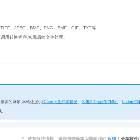
FF、JPEG，BMP、PNG、EMF、GIF、TXT等
调用转换程序,实现后续文件处理。
解决很多的麻烦,本站还提供
Office批量打印精灵
、
闪电PDF虚拟打印机
、
Lodop打
载。
若有违法违规、资源包错误等问题向我们
反馈
！
分享软件