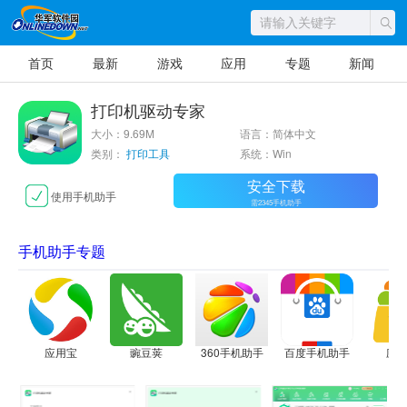
首页
最新
游戏
应用
专题
新闻
打印机驱动专家
大小：9.69M
语言：简体中文
类别：
打印工具
系统：Win
安全下载
使用手机助手
需2345手机助手
手机助手专题
应用宝
豌豆荚
360手机助手
百度手机助手
应