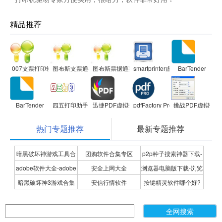
精品推荐
007支票打印软件
图布斯支票通-支票打印软件
图布斯票据通票据打印软件
smartprinter虚拟打印机
BarTender
BarTender
四五打印助手
迅捷PDF虚拟打印机
pdfFactory Pro
挑战PDF虚拟打印机
热门专题推荐
最新专题推荐
暗黑破坏神游戏工具合
团购软件合集专区
p2p种子搜索神器下载-
adobe软件大全-adobe
安全上网大全
浏览器电脑版下载-浏览
集
P2P种子搜索神器专题
暗黑破坏神3游戏合集
安信行情软件
按键精灵软件哪个好?
全系列软件下载-adobe
器下载合集
按键精灵软件合集
软件下载