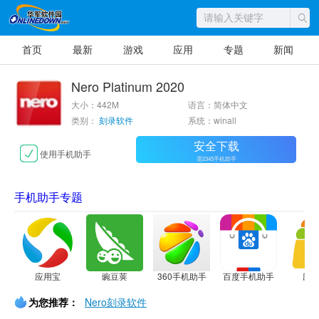
首页
最新
游戏
应用
专题
新闻
Nero Platinum 2020
大小：442M
语言：简体中文
类别：
刻录软件
系统：winall
安全下载
使用手机助手
需2345手机助手
手机助手专题
应用宝
豌豆荚
360手机助手
百度手机助手
应
为您推荐：
Nero刻录软件