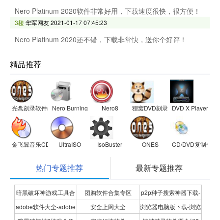
Nero Platinum 2020软件非常好用，下载速度很快，很方便！
3楼
华军网友
2021-01-17 07:45:23
Nero Platinum 2020还不错，下载非常快，送你个好评！
精品推荐
光盘刻录软件(ONES)
Nero Burning ROM
Nero8
狸窝DVD刻录软件
DVD X Player
金飞翼音乐CD刻录大师
UltraISO
IsoBuster
ONES
CD/DVD复制专家
热门专题推荐
最新专题推荐
暗黑破坏神游戏工具合
团购软件合集专区
p2p种子搜索神器下载-
adobe软件大全-adobe
安全上网大全
浏览器电脑版下载-浏览
集
P2P种子搜索神器专题