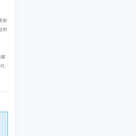
更新
用定时
的窗
果代