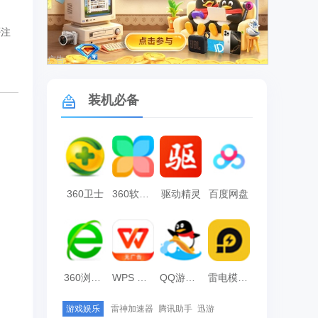
否注
广告
装机必备
360卫士
360软件管家
驱动精灵
百度网盘
360浏览器
WPS Office
QQ游戏大厅
雷电模拟器
游戏娱乐
雷神加速器
腾讯助手
迅游