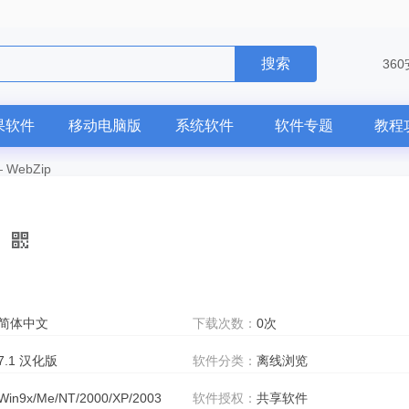
搜索
36
果软件
移动电脑版
系统软件
软件专题
教程
—
WebZip
简体中文
下载次数：
0次
7.1 汉化版
软件分类：
离线浏览
Win9x/Me/NT/2000/XP/2003
软件授权：
共享软件