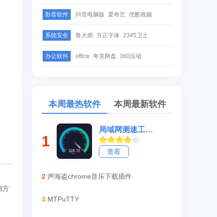
影音软件
抖音电脑版
爱奇艺
优酷视频
系统安全
鲁大师
方正字体
2345卫士
办公软件
office
夸克网盘
360压缩
本周最热软件
本周最新软件
局域网测速工具LAN Speed Test
1
查看
2
声海盗chrome音乐下载插件
缩方
3
MTPuTTY