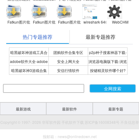
Fatkun图片批量下载
Fatkun图片批量下载
Fatkun图片批量下载
wireshark 64位(抓包分析软件)
WebCHM
热门专题推荐
最新专题推荐
暗黑破坏神游戏工具合
团购软件合集专区
p2p种子搜索神器下载-
adobe软件大全-adobe
安全上网大全
浏览器电脑版下载-浏览
集
P2P种子搜索神器专题
暗黑破坏神3游戏合集
安信行情软件
按键精灵软件哪个好?
全系列软件下载-adobe
器下载合集
按键精灵软件合集
软件下载
最新游戏
最新软件
最新专题
Copyright © 1997- 2026 华军软件园 手机软件下载 苏ICP备16008348号 不良信息举
报邮箱：news@onlinedown.net