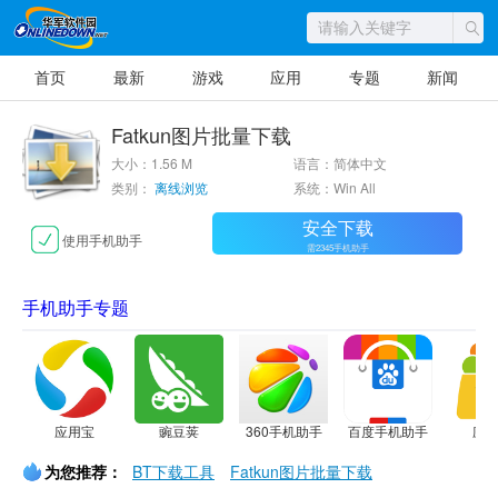
首页
最新
游戏
应用
专题
新闻
Fatkun图片批量下载
大小：1.56 M
语言：简体中文
类别：
离线浏览
系统：Win All
安全下载
使用手机助手
需2345手机助手
手机助手专题
应用宝
豌豆荚
360手机助手
百度手机助手
应
为您推荐：
BT下载工具
Fatkun图片批量下载