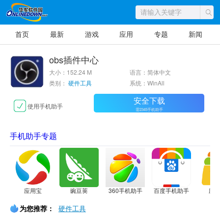
首页
最新
游戏
应用
专题
新闻
obs插件中心
大小：152.24 M
语言：简体中文
类别：
硬件工具
系统：WinAll
安全下载
使用手机助手
需2345手机助手
手机助手专题
应用宝
豌豆荚
360手机助手
百度手机助手
应
为您推荐：
硬件工具