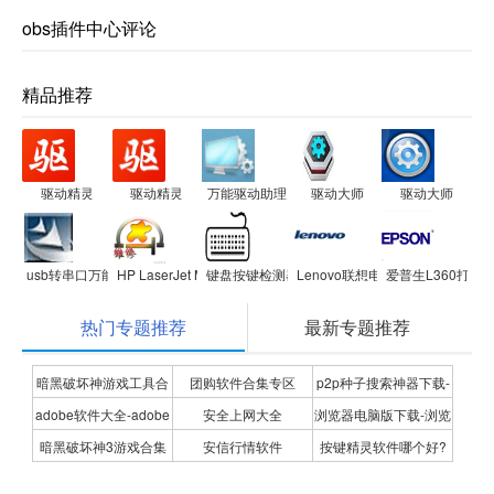
obs插件中心评论
精品推荐
驱动精灵
驱动精灵
万能驱动助理
驱动大师
驱动大师
usb转串口万能驱动 USB 2.0 TO RS232
HP LaserJet M1005 MFP驱动程序
键盘按键检测器(键盘测试软件)
Lenovo联想电源管理驱动
爱普生L360打印
热门专题推荐
最新专题推荐
暗黑破坏神游戏工具合
团购软件合集专区
p2p种子搜索神器下载-
adobe软件大全-adobe
安全上网大全
浏览器电脑版下载-浏览
集
P2P种子搜索神器专题
暗黑破坏神3游戏合集
安信行情软件
按键精灵软件哪个好?
全系列软件下载-adobe
器下载合集
按键精灵软件合集
软件下载