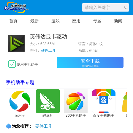
首页
最新
游戏
应用
专题
新闻
英伟达显卡驱动
大小：628.65M
语言：简体中文
类别：
硬件工具
系统：winall
安全下载
使用手机助手
需2345手机助手
手机助手专题
应用宝
豌豆荚
360手机助手
百度手机助手
应
为您推荐：
硬件工具