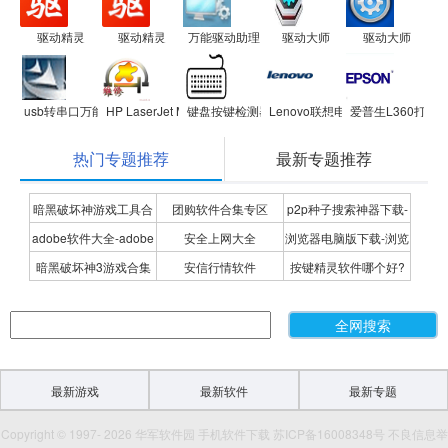
驱动精灵
驱动精灵
万能驱动助理
驱动大师
驱动大师
usb转串口万能驱动 USB 2.0 TO RS232
HP LaserJet M1005 MFP驱动程序
键盘按键检测器(键盘测试软件)
Lenovo联想电源管理驱动
爱普生L360打印
热门专题推荐
最新专题推荐
暗黑破坏神游戏工具合
团购软件合集专区
p2p种子搜索神器下载-
adobe软件大全-adobe
安全上网大全
浏览器电脑版下载-浏览
集
P2P种子搜索神器专题
暗黑破坏神3游戏合集
安信行情软件
按键精灵软件哪个好?
全系列软件下载-adobe
器下载合集
按键精灵软件合集
软件下载
最新游戏
最新软件
最新专题
Copyright © 1997- 2026 华军软件园 手机软件下载 苏ICP备16008348号 不良信息举