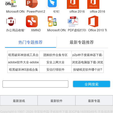
Microsoft Office 2007兼容包
PowerPoint 2007
钉钉
office 2016
office 2016
办公用品收银管理软件
XMIND
Microsoft Office Visio Professional
PDF虚拟打印机
Office 2010 Toolki
热门专题推荐
最新专题推荐
暗黑破坏神游戏工具合
团购软件合集专区
p2p种子搜索神器下载-
adobe软件大全-adobe
安全上网大全
浏览器电脑版下载-浏览
集
P2P种子搜索神器专题
暗黑破坏神3游戏合集
安信行情软件
按键精灵软件哪个好?
全系列软件下载-adobe
器下载合集
按键精灵软件合集
软件下载
最新游戏
最新软件
最新专题
Copyright © 1997- 2026 华军软件园 手机软件下载 苏ICP备16008348号 不良信息举