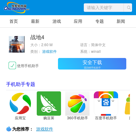
首页
最新
游戏
应用
专题
新闻
战地4
大小：2.60 M
语言：简体中文
类别：
游戏软件
系统：winall
安全下载
使用手机助手
需2345手机助手
手机助手专题
应用宝
豌豆荚
360手机助手
百度手机助手
应
为您推荐：
游戏软件