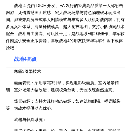
战地 4 是由 DICE 开发、EA 发行的经典高品质第一人称射击
网游，凭借震撼画面质感、宏大战场场景与特色物理破坏玩法出
圈。游戏兼具沉浸式单人剧情模式与丰富多人联机对战内容，拥有
多元兵种体系、海量枪械载具、超大竞技地图，支持小队协同战术
配合，战斗自由度高、可玩性十足，是战地系列口碑佳作。华军软
件园提供安全正版资源，喜欢战地4的朋友快来华军软件园下载体
验吧！
战地4亮点
寒霜3引擎技术：
画面表现：采用寒霜3引擎，实现电影级画质。室内场景精
细，室外场景大幅改进，建模棱角分明，光照系统自然逼真。
场景破坏：支持大规模动态破坏，如建筑物倒塌、桥梁断裂
等，为战术提供动态优势。
武器与载具系统：
武器多样性：提供步枪、手枪、狙击枪、火箭筒等丰富武器，