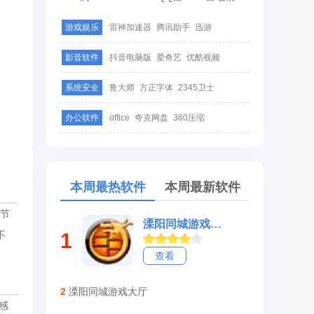
游戏娱乐
雷神加速器
腾讯助手
迅游
影音软件
抖音电脑版
爱奇艺
优酷视频
系统安全
鲁大师
方正字体
2345卫士
办公软件
office
夸克网盘
360压缩
本周最热软件
本周最新软件
斗节
溧阳同城游戏大厅
1
不
查看
2
溧阳同城游戏大厅
感