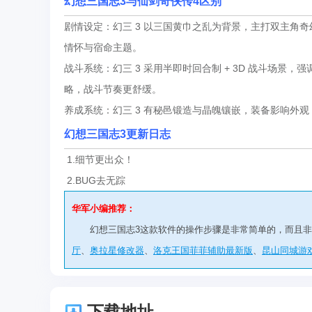
幻想三国志3与
仙剑奇侠传4区别
剧情设定：幻三 3 以三国黄巾之乱为背景，主打双主角奇
情怀与宿命主题。
战斗系统：幻三 3 采用半即时回合制 + 3D 战斗场景，强
略，战斗节奏更舒缓。
养成系统：幻三 3 有秘邑锻造与晶魄镶嵌，装备影响外观
幻想三国志3更新日志
1.细节更出众！
2.BUG去无踪
华军小编推荐：
幻想三国志3这款软件的操作步骤是非常简单的，而且
厅
、
奥拉星修改器
、
洛克王国菲菲辅助最新版
、
昆山同城游
下载地址