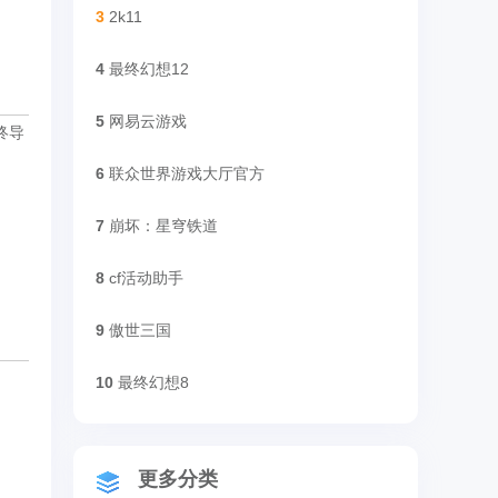
3
2k11
4
最终幻想12
5
网易云游戏
终导
6
联众世界游戏大厅官方
7
崩坏：星穹铁道
8
cf活动助手
9
傲世三国
10
最终幻想8
更多分类