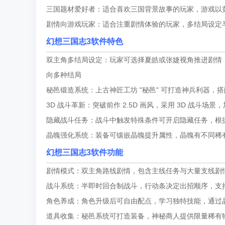
三国题材爱好者：适合喜欢三国背景故事的玩家，游戏以
剧情向游戏玩家：适合注重剧情体验的玩家，多结局设定
幻想三国志3软件特色
双主角多结局设定：玩家可选择夏皓或张婕视角推进剧情
向多种结局
秘邑锻造系统：上古神匠工坊 "秘邑" 可打造神兵利器
3D 战斗革新：突破前作 2.5D 画风，采用 3D 战斗场
隐藏战斗任务：战斗中触发特殊条件可开启隐藏任务，根
晶魄强化系统：装备可镶嵌晶魄提升属性，晶魄有不同稀
幻想三国志3软件功能
剧情模式：双主角路线剧情，包含主线任务与大量支线剧
战斗系统：半即时回合制战斗，行动条决定出招顺序，支持
角色养成：角色升级后可自由配点，学习独特技能，通过
道具收集：秘邑系统可打造装备，神秘商人提供限量稀有