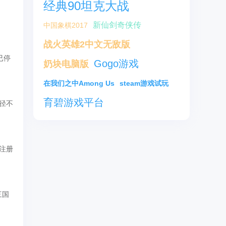
经典90坦克大战
新仙剑奇侠传
中国象棋2017
战火英雄2中文无敌版
已停
Gogo游戏
奶块电脑版
在我们之中Among Us
steam游戏试玩
育碧游戏平台
路径不
戏注册
三国