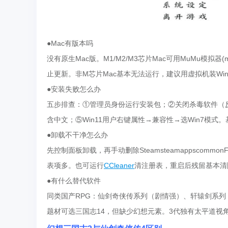
●Mac有版本吗
没有原生Mac版。M1/M2/M3芯片Mac可用MuMu模拟器
止更新。非M芯片Mac基本无法运行，建议用虚拟机装Win
●安装失败怎么办
五步排查：①管理员身份运行安装包；②关闭杀毒软件（反盗版常被
含中文；⑤Win11用户右键属性→兼容性→选Win7模式
●卸载不干净怎么办
先控制面板卸载，再手动删除SteamsteamappscommonFan
表项多。也可运行
CCleaner
清注册表，重启后残留基本清
●有什么替代软件
同类国产RPG：仙剑奇侠传系列（剧情强）、轩辕剑系
题材可选三国志14，但缺少幻想元素。3代独有太平道视