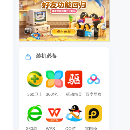
广告
装机必备
360卫士
360软件管家
驱动精灵
百度网盘
360浏览器
WPS Office
QQ游戏大厅
雷电模拟器