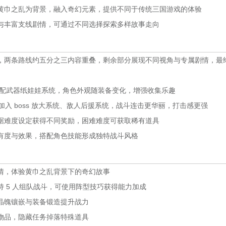
黄巾之乱为背景，融入奇幻元素，提供不同于传统三国游戏的体验
与丰富支线剧情，可通过不同选择探索多样故事走向
，两条路线约五分之三内容重叠，剩余部分展现不同视角与专属剧情，最
，搭配武器纸娃娃系统，角色外观随装备变化，增强收集乐趣
景，加入 boss 放大系统、敌人后援系统，战斗连击更华丽，打击感更强
据难度设定获得不同奖励，困难难度可获取稀有道具
有度与效果，搭配角色技能形成独特战斗风格
情，体验黄巾之乱背景下的奇幻故事
 5 人组队战斗，可使用阵型技巧获得能力加成
晶魄镶嵌与装备锻造提升战力
物品，隐藏任务掉落特殊道具