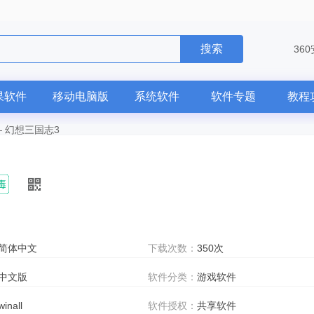
搜索
36
果软件
移动电脑版
系统软件
软件专题
教程
—
幻想三国志3
简体中文
下载次数：
350次
中文版
软件分类：
游戏软件
winall
软件授权：
共享软件