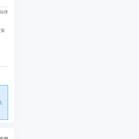
仙侠
型策
大