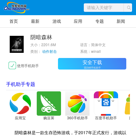
首页
最新
游戏
应用
专题
新闻
阴暗森林
大小：2201.6M
语言：简体中文
类别：
动作射击
系统：winall
安全下载
使用手机助手
需2345手机助手
手机助手专题
应用宝
豌豆荚
360手机助手
百度手机助手
应
阴暗森林是一款生存恐怖游戏，于2017年正式发行，游戏以