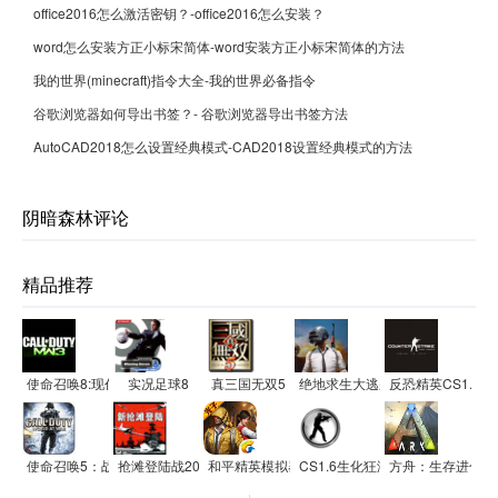
office2016怎么激活密钥？-office2016怎么安装？
word怎么安装方正小标宋简体-word安装方正小标宋简体的方法
我的世界(minecraft)指令大全-我的世界必备指令
谷歌浏览器如何导出书签？- 谷歌浏览器导出书签方法
AutoCAD2018怎么设置经典模式-CAD2018设置经典模式的方法
阴暗森林评论
精品推荐
使命召唤8:现代战争3
实况足球8
真三国无双5
绝地求生大逃杀
反恐精英CS1.5
使命召唤5：战争世界
抢滩登陆战2012
和平精英模拟器应用宝版
CS1.6生化狂潮(精简硬盘版)
方舟：生存进化