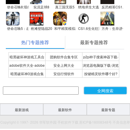
使命召唤8:现代战争3
实况足球8
真三国无双5
绝地求生大逃杀
反恐精英CS1.5
使命召唤5：战争世界
抢滩登陆战2012
和平精英模拟器应用宝版
CS1.6生化狂潮(精简硬盘版)
方舟：生存进化
热门专题推荐
最新专题推荐
暗黑破坏神游戏工具合
团购软件合集专区
p2p种子搜索神器下载-
adobe软件大全-adobe
安全上网大全
浏览器电脑版下载-浏览
集
P2P种子搜索神器专题
暗黑破坏神3游戏合集
安信行情软件
按键精灵软件哪个好?
全系列软件下载-adobe
器下载合集
按键精灵软件合集
软件下载
最新游戏
最新软件
最新专题
Copyright © 1997- 2026 华军软件园 手机软件下载 苏ICP备16008348号 不良信息举