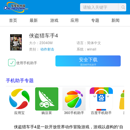
首页
最新
游戏
应用
专题
新闻
侠盗猎车手4
大小：23040M
语言：简体中文
类别：
动作射击
系统：winall
安全下载
使用手机助手
需2345手机助手
手机助手专题
应用宝
豌豆荚
360手机助手
百度手机助手
应
侠盗猎车手4是一款开放世界动作冒险游戏，游戏以虚构的“自