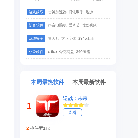
游戏娱乐
雷神加速器
腾讯助手
迅游
影音软件
抖音电脑版
爱奇艺
优酷视频
系统安全
鲁大师
方正字体
2345卫士
办公软件
office
夸克网盘
360压缩
本周最热软件
本周最新软件
逆战：未来
1
敌，
查看
2
魂斗罗1代