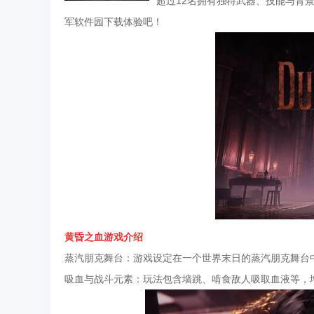
超过12名拥有独特武器、技能与背
军软件园下载体验吧！
黄昏之血
游戏介绍
蒸汽朋克舞台：游戏设定在一个世界末日的蒸汽朋克舞台中
吸血与战斗元素：玩法包含墙跳、啃食敌人吸取血液等，