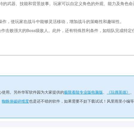
独特的武器、技能和背景故事。玩家可以自定义角色的外观、能力及角色命
操作，使玩家在战斗中能够灵活移动，增加战斗的策略性和趣味性。
合作击败强大的Boss级敌人。此外，还有特殊胜利条件，如组队完成特定
心使用。另外华军软件园为大家提供的
极限着陆专业版电脑版
、
《玩偶英雄》
、
、
蜘蛛侠破碎维度
也是还不错的软件，如果需要不妨下载试试！风里雨里小编等