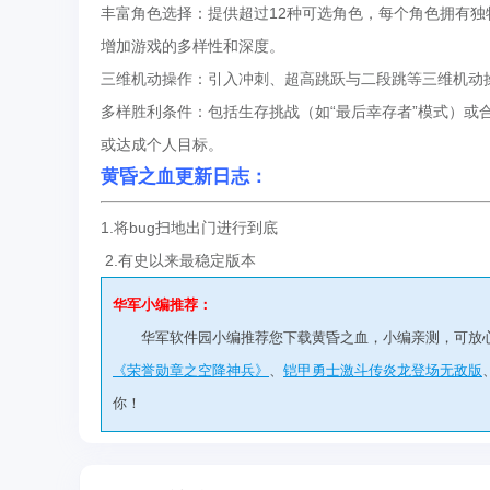
丰富角色选择：提供超过12种可选角色，每个角色拥有
增加游戏的多样性和深度。
三维机动操作：引入冲刺、超高跳跃与二段跳等三维机动
多样胜利条件：包括生存挑战（如“最后幸存者”模式）或
或达成个人目标。
黄昏之血更新日志：
1.将bug扫地出门进行到底
2.有史以来最稳定版本
华军小编推荐：
华军软件园小编推荐您下载黄昏之血，小编亲测，可放
《荣誉勋章之空降神兵》
、
铠甲勇士激斗传炎龙登场无敌版
你！