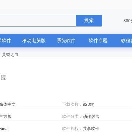
搜索
36
果软件
移动电脑版
系统软件
软件专题
教程
—
黄昏之血
简体中文
下载次数：
923次
官方版
软件分类：
动作射击
winall
软件授权：
共享软件