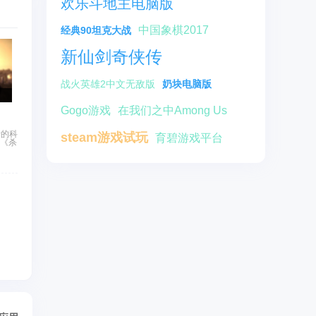
欢乐斗地主电脑版
中国象棋2017
经典90坦克大战
新仙剑奇侠传
战火英雄2中文无敌版
奶块电脑版
Gogo游戏
在我们之中Among Us
素的科
steam游戏试玩
育碧游戏平台
与《杀