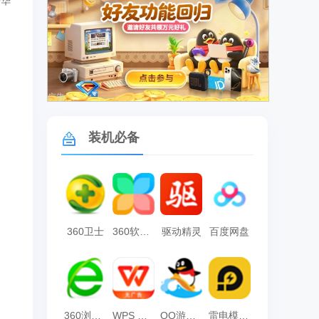
来华
广告
装机必备
360卫士
360软件管家
驱动精灵
百度网盘
。
360浏览器
WPS Office
QQ游戏大厅
雷电模拟器