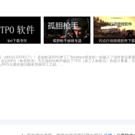
tpo下载专区
孤胆枪手秘籍专题
闪点行动游戏软件下载
SS EFFECT）》是由欧美RPG梦工厂BioWare研发的一款融入了动作射击要
应》在以RPG（角色扮演）为主体的结构中融合了TPS（第三人称射击）的战斗要素，
PG元素的做法颇有异曲同工之妙。...