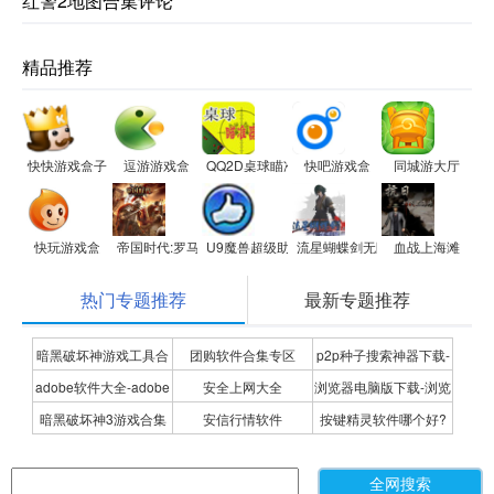
红警2地图合集评论
精品推荐
快快游戏盒子
逗游游戏盒
QQ2D桌球瞄准器
快吧游戏盒
同城游大厅
快玩游戏盒
帝国时代:罗马复兴
U9魔兽超级助手
流星蝴蝶剑无限气修改器
血战上海滩
热门专题推荐
最新专题推荐
暗黑破坏神游戏工具合
团购软件合集专区
p2p种子搜索神器下载-
adobe软件大全-adobe
安全上网大全
浏览器电脑版下载-浏览
集
P2P种子搜索神器专题
暗黑破坏神3游戏合集
安信行情软件
按键精灵软件哪个好?
全系列软件下载-adobe
器下载合集
按键精灵软件合集
软件下载