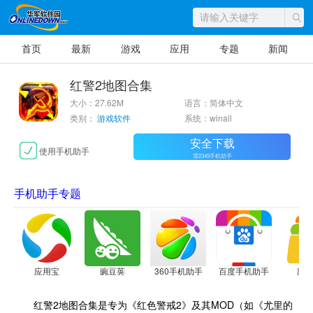
首页
最新
游戏
应用
专题
新闻
红警2地图合集
大小：27.62M
语言：简体中文
类别：
游戏软件
系统：winall
安全下载
使用手机助手
需2345手机助手
手机助手专题
应用宝
豌豆荚
360手机助手
百度手机助手
应
红警2地图合集是专为《红色警戒2》及其MOD（如《尤里的