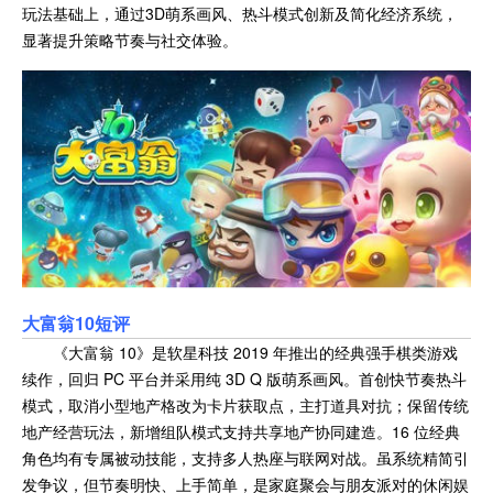
玩法基础上，通过3D萌系画风、热斗模式创新及简化经济系统，
显著提升策略节奏与社交体验。
大富翁10
短评
《大富翁 10》是软星科技 2019 年推出的经典强手棋类游戏
续作，回归 PC 平台并采用纯 3D Q 版萌系画风。首创快节奏热斗
模式，取消小型地产格改为卡片获取点，主打道具对抗；保留传统
地产经营玩法，新增组队模式支持共享地产协同建造。16 位经典
角色均有专属被动技能，支持多人热座与联网对战。虽系统精简引
发争议，但节奏明快、上手简单，是家庭聚会与朋友派对的休闲娱