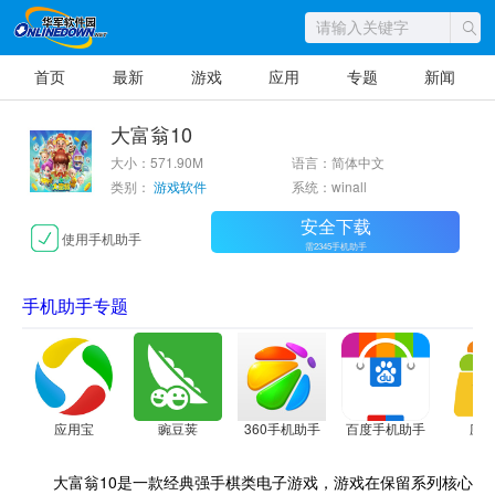
首页
最新
游戏
应用
专题
新闻
大富翁10
大小：571.90M
语言：简体中文
类别：
游戏软件
系统：winall
安全下载
使用手机助手
需2345手机助手
手机助手专题
应用宝
豌豆荚
360手机助手
百度手机助手
应
大富翁10是一款经典强手棋类电子游戏，游戏在保留系列核心