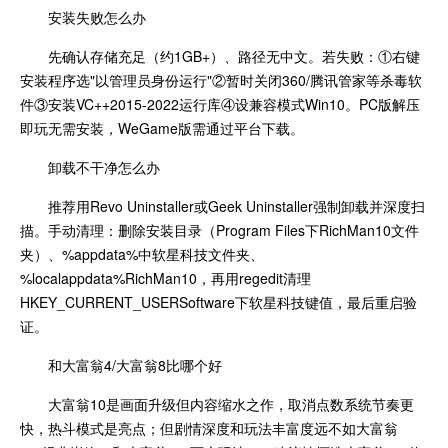
安装失败怎么办
先确认存储充足（约1GB+）、路径无中文。若失败：①右键
安装程序选"以管理员身份运行"②暂时关闭360/腾讯管家等杀毒软
件③安装VC++2015-2022运行库④设兼容模式Win10。PC版解压
即玩无需安装，WeGame版需通过平台下载。
卸载不干净怎么办
推荐用Revo Uninstaller或Geek Uninstaller强制卸载并深度扫
描。手动清理：删除安装目录（Program Files下RichMan10文件
夹）、%appdata%中软星科技文件夹、
%localappdata%RichMan10，再用regedit清理
HKEY_CURRENT_USERSoftware下软星科技键值，最后重启验
证。
和大富翁4/大富翁8比哪个好
大富翁10是画面升级但内容缩水之作，取消点数系统节奏更
快，热斗模式是亮点；但剧情深度和玩法丰富度远不如大富翁