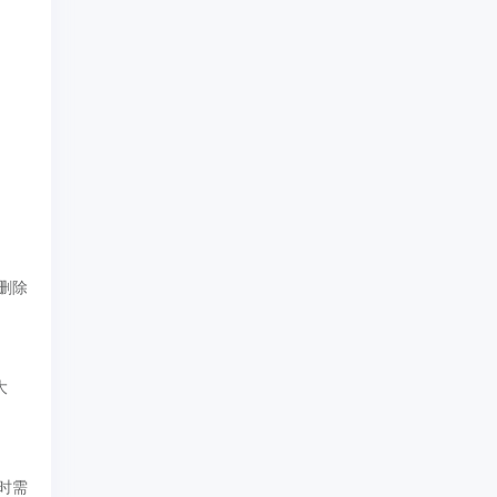
）
o"删除
大
。
时需