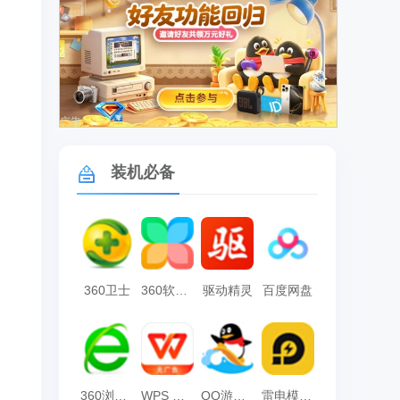
广告
装机必备
360卫士
360软件管家
驱动精灵
百度网盘
360浏览器
WPS Office
QQ游戏大厅
雷电模拟器