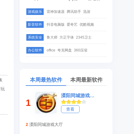
游戏娱乐
雷神加速器
腾讯助手
迅游
影音软件
抖音电脑版
爱奇艺
优酷视频
系统安全
鲁大师
方正字体
2345卫士
办公软件
office
夸克网盘
360压缩
本周最热软件
本周最新软件
恢
新玩
溧阳同城游戏大厅
1
查看
2
溧阳同城游戏大厅