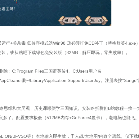
员运行+关杀毒 ②兼容模式选Win98 ③必须打免CD补丁（替换群英4.exe
机XP安装，或从贴吧下载绿色免安装版（82MB，解压即玩，零失败率）。
。手动删除：C:Program Files三国群英传4、C:Users用户名
leaner删~/Library/Application Support/UserJoy。注册表搜"Sang
策略思维和大局观，历史课顺便学三国知识。安装略折腾但B站教程一搜一
了。配置要求极低（512MB内存+GeForce4显卡），老电脑也能飞
ION/BFVSO等）本地输入即生效，千人战/大地图/内政全离线。仅下载