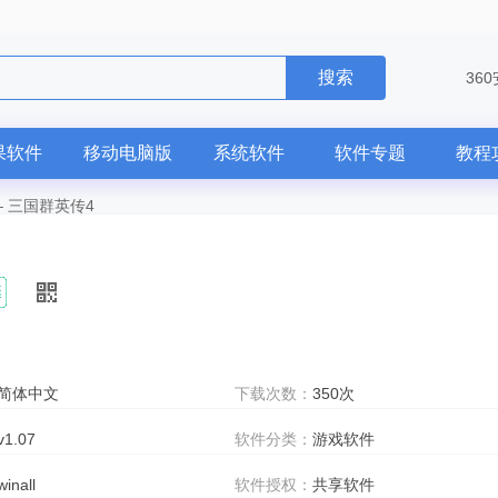
搜索
36
果软件
移动电脑版
系统软件
软件专题
教程
—
三国群英传4
简体中文
下载次数：
350次
v1.07
软件分类：
游戏软件
winall
软件授权：
共享软件