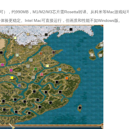
 Sur均可），约990MB，M1/M2/M3芯片需Rosetta转译。从科米等Mac游戏站
n版，体验更稳定。Intel Mac可直接运行，但画质和性能不如Windows版。