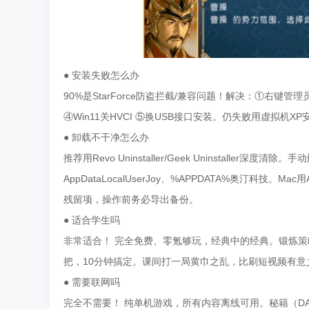
● 安装失败怎么办
90%是StarForce防盗拦截/兼容问题！解决：①右键管理
④Win11关HVCI ⑤换USB接口安装。仍失败用虚拟
● 卸载不干净怎么办
推荐用Revo Uninstaller/Geek Uninstaller深度清除
AppDataLocalUserJoy、%APPDATA%奥汀科技。Mac用AppC
残留项，操作前务必导出备份。
● 适合学生吗
非常适合！ 完全免费、零氪够玩，经典中的经典。锻炼
把，10分钟搞定。课间打一局黄巾之乱，比刷短视频有意义多
● 需要联网吗
完全不需要！ 纯单机游戏，所有内容离线可用。秘籍（DAL