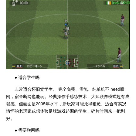
● 适合学生吗
非常适合怀旧党学生。 完全免费、零氪、纯单机不 need联
网，宿舍断网也能玩。经典操作手感练技术，大师联赛模式超有成
就感。但画面是2005年水平，新玩家可能觉得粗糙。适合有实况
情怀的老玩家或想体验足球游戏起源的学生，碎片时间来一把刚
好。
● 需要联网吗