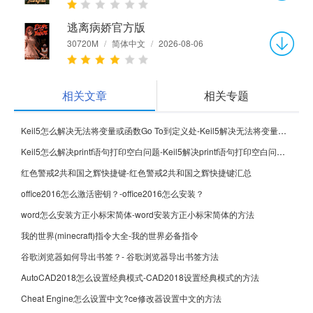
逃离病娇官方版
30720M
/
简体中文
/
2026-08-06
相关文章
相关专题
Keil5怎么解决无法将变量或函数Go To到定义处-Keil5解决无法将变量或函数Go To到定义处的方法
Keil5怎么解决printf语句打印空白问题-Keil5解决printf语句打印空白问题的方法
红色警戒2共和国之辉快捷键-红色警戒2共和国之辉快捷键汇总
office2016怎么激活密钥？-office2016怎么安装？
word怎么安装方正小标宋简体-word安装方正小标宋简体的方法
我的世界(minecraft)指令大全-我的世界必备指令
谷歌浏览器如何导出书签？- 谷歌浏览器导出书签方法
AutoCAD2018怎么设置经典模式-CAD2018设置经典模式的方法
Cheat Engine怎么设置中文?ce修改器设置中文的方法