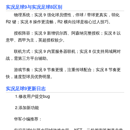
实况足球9与
实况足球8区别
物理系统：实况 9 强化球员惯性，停球 / 带球更真实，弱化
R2 键；实况 8 操作更流畅，R2 横向拉球是核心过人技巧。
授权阵容：实况 9 新增切尔西、阿森纳完整授权；实况 8 以
意甲、西甲为主，英超授权较少。
联机方式：实况 9 内置服务器联机；实况 8 仅支持局域网对
战，需第三方平台辅助。
游戏节奏：实况 9 节奏更慢，注重传球配合；实况 8 节奏更
快，速度型球员优势明显。
实况足球9更新日志
1.修改用户提交bug
2.添加新功能
华军小编推荐：
实况足球9与萍乡同城游戏大厅、.NET、云机管家等都是非常