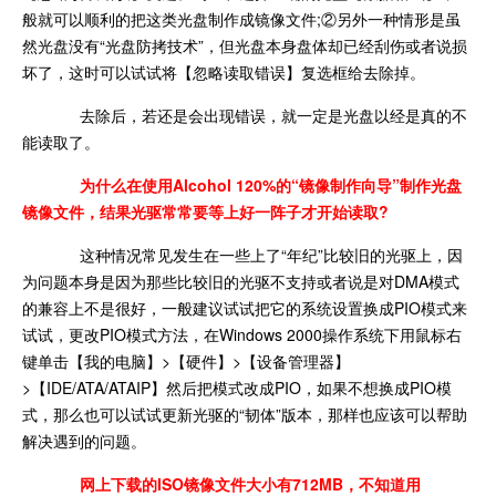
般就可以顺利的把这类光盘制作成镜像文件;②另外一种情形是虽
然光盘没有“光盘防拷技术”，但光盘本身盘体却已经刮伤或者说损
坏了，这时可以试试将【忽略读取错误】复选框给去除掉。
去除后，若还是会出现错误，就一定是光盘以经是真的不
能读取了。
为什么在使用Alcohol 120%的“镜像制作向导”制作光盘
镜像文件，结果光驱常常要等上好一阵子才开始读取?
这种情况常见发生在一些上了“年纪”比较旧的光驱上，因
为问题本身是因为那些比较旧的光驱不支持或者说是对DMA模式
的兼容上不是很好，一般建议试试把它的系统设置换成PIO模式来
试试，更改PIO模式方法，在Windows 2000操作系统下用鼠标右
键单击【我的电脑】>【硬件】>【设备管理器】
>【IDE/ATA/ATAIP】然后把模式改成PIO，如果不想换成PIO模
式，那么也可以试试更新光驱的“韧体”版本，那样也应该可以帮助
解决遇到的问题。
网上下载的ISO镜像文件大小有712MB，不知道用