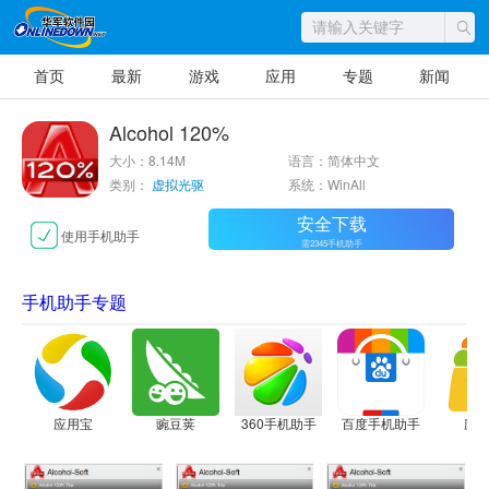
首页
最新
游戏
应用
专题
新闻
Alcohol 120%
大小：8.14M
语言：简体中文
类别：
虚拟光驱
系统：WinAll
安全下载
使用手机助手
需2345手机助手
手机助手专题
应用宝
豌豆荚
360手机助手
百度手机助手
应