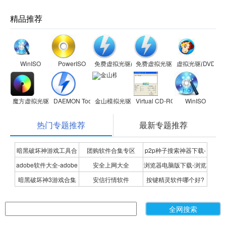
精品推荐
WinISO
PowerISO
免费虚拟光驱(DAEMON Tools Lite)
免费虚拟光驱(DAEMON Tools Lit
虚拟光驱(DVDFab Vi
魔方虚拟光驱
DAEMON Tools
金山模拟光驱
Virtual CD-ROM Control Pa
WinISO
热门专题推荐
最新专题推荐
暗黑破坏神游戏工具合
团购软件合集专区
p2p种子搜索神器下载-
adobe软件大全-adobe
安全上网大全
浏览器电脑版下载-浏览
集
P2P种子搜索神器专题
暗黑破坏神3游戏合集
安信行情软件
按键精灵软件哪个好?
全系列软件下载-adobe
器下载合集
按键精灵软件合集
软件下载