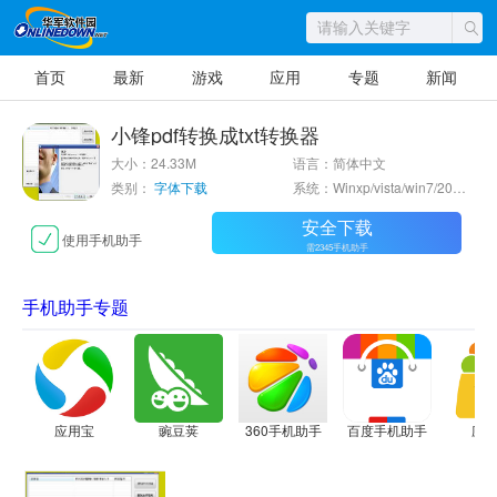
首页
最新
游戏
应用
专题
新闻
小锋pdf转换成txt转换器
大小：24.33M
语言：简体中文
类别：
字体下载
系统：Winxp/vista/win7/2000/2003
安全下载
使用手机助手
需2345手机助手
手机助手专题
应用宝
豌豆荚
360手机助手
百度手机助手
应