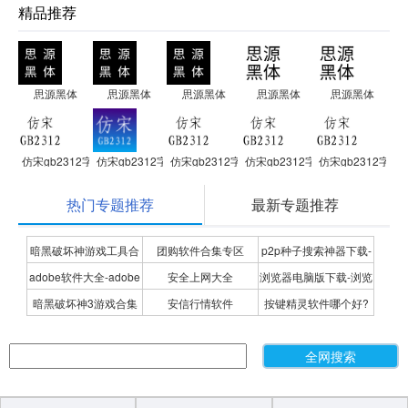
精品推荐
思源黑体
思源黑体
思源黑体
思源黑体
思源黑体
仿宋gb2312字体
仿宋gb2312字体
仿宋gb2312字体
仿宋gb2312字体
仿宋gb2312字体
热门专题推荐
最新专题推荐
暗黑破坏神游戏工具合
团购软件合集专区
p2p种子搜索神器下载-
adobe软件大全-adobe
安全上网大全
浏览器电脑版下载-浏览
集
P2P种子搜索神器专题
暗黑破坏神3游戏合集
安信行情软件
按键精灵软件哪个好?
全系列软件下载-adobe
器下载合集
按键精灵软件合集
软件下载