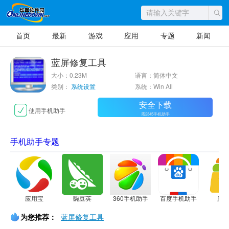
首页
最新
游戏
应用
专题
新闻
蓝屏修复工具
大小：0.23M
语言：简体中文
类别：
系统设置
系统：Win All
安全下载
使用手机助手
需2345手机助手
手机助手专题
应用宝
豌豆荚
360手机助手
百度手机助手
应
为您推荐：
蓝屏修复工具