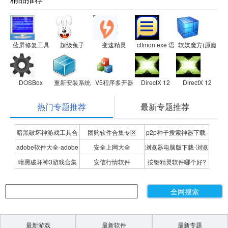
蓝屏修复工具
超级兔子
变速精灵
ctfmon.exe 语言栏修复工具
软媒魔方(原魔方电
DOSBox
重新安装系统工具
V5程序多开器
DirectX 12
DirectX 12
热门专题推荐
最新专题推荐
暗黑破坏神游戏工具合
团购软件合集专区
p2p种子搜索神器下载-
adobe软件大全-adobe
安全上网大全
浏览器电脑版下载-浏览
集
P2P种子搜索神器专题
暗黑破坏神3游戏合集
安信行情软件
按键精灵软件哪个好?
全系列软件下载-adobe
器下载合集
按键精灵软件合集
软件下载
最新游戏
最新软件
最新专题