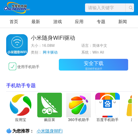
首页
最新
游戏
应用
专题
新闻
小米随身WiFi驱动
大小：16.08M
语言：简体中文
类别：
网卡驱动
系统：Win All
安全下载
使用手机助手
需2345手机助手
手机助手专题
应用宝
豌豆荚
360手机助手
百度手机助手
应
为您推荐：
小米随身WiFi