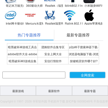
笔记本万能无线网卡驱动
360驱动大师
Realtek（瑞昱）无线网卡驱动RTL8187
lblink802.11n无线网卡驱动程序
小米随身WiFi驱动
Intel网卡驱动Win10专版 64位
Mercury水星MW150UM 2.0/MW150US 2.0无线网卡驱动
Realtek瑞昱RTL8111/RTL8168系列网卡驱动
Ralink 802.11n无线网卡驱动程序
Apple苹果电脑B
热门专题推荐
最新专题推荐
暗黑破坏神游戏工具合
团购软件合集专区
p2p种子搜索神器下载-
adobe软件大全-adobe
安全上网大全
浏览器电脑版下载-浏览
集
P2P种子搜索神器专题
暗黑破坏神3游戏合集
安信行情软件
按键精灵软件哪个好?
全系列软件下载-adobe
器下载合集
按键精灵软件合集
软件下载
最新游戏
最新软件
最新专题
Copyright © 1997- 2026 华军软件园 手机软件下载 苏ICP备16008348号 不良信息举