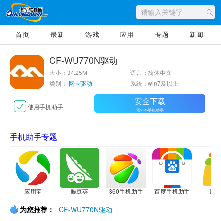
首页
最新
游戏
应用
专题
新闻
CF-WU770N驱动
大小：34.25M
语言：简体中文
类别：
网卡驱动
系统：win7及以上
安全下载
使用手机助手
需2345手机助手
手机助手专题
应用宝
豌豆荚
360手机助手
百度手机助手
应
为您推荐：
CF-WU770N驱动