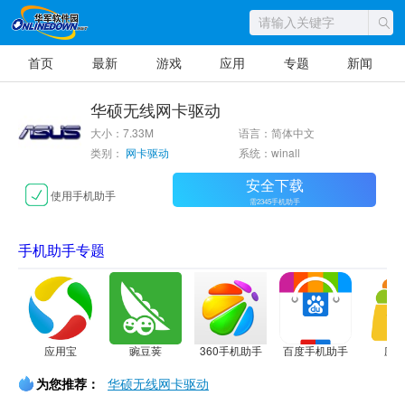
首页
最新
游戏
应用
专题
新闻
华硕无线网卡驱动
大小：7.33M
语言：简体中文
类别：
网卡驱动
系统：winall
安全下载
使用手机助手
需2345手机助手
手机助手专题
应用宝
豌豆荚
360手机助手
百度手机助手
应
为您推荐：
华硕无线网卡驱动