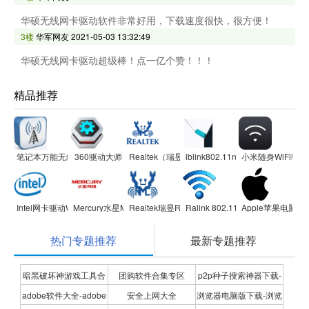
华硕无线网卡驱动软件非常好用，下载速度很快，很方便！
3楼
华军网友
2021-05-03 13:32:49
华硕无线网卡驱动超级棒！点一亿个赞！！！
精品推荐
笔记本万能无线网卡驱动
360驱动大师
Realtek（瑞昱）无线网卡驱动RTL8187
lblink802.11n无线网卡驱动程序
小米随身WiFi驱动
Intel网卡驱动Win10专版 64位
Mercury水星MW150UM 2.0/MW150US 2.0无线网卡驱动
Realtek瑞昱RTL8111/RTL8168系列网卡驱动
Ralink 802.11n无线网卡驱动程序
Apple苹果电脑B
热门专题推荐
最新专题推荐
暗黑破坏神游戏工具合
团购软件合集专区
p2p种子搜索神器下载-
adobe软件大全-adobe
安全上网大全
浏览器电脑版下载-浏览
集
P2P种子搜索神器专题