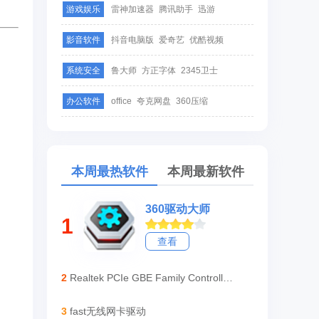
游戏娱乐
雷神加速器
腾讯助手
迅游
影音软件
抖音电脑版
爱奇艺
优酷视频
系统安全
鲁大师
方正字体
2345卫士
办公软件
office
夸克网盘
360压缩
本周最热软件
本周最新软件
360驱动大师
1
查看
2
Realtek PCIe GBE Family Controller驱动
3
fast无线网卡驱动