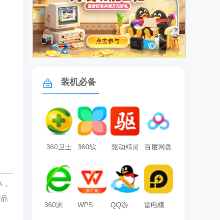
广告
装机必备
360卫士
360软件管家
驱动精灵
百度网盘
本，
产品
360浏览器
WPS Office
QQ游戏大厅
雷电模拟器