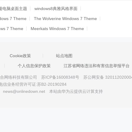
漫电脑桌面主题
windows8典雅风格界面
ndows 7 Theme
The Wolverine Windows 7 Theme
dows 7 Theme
Meerkats Windows 7 Theme
als Windows 7 Theme
Phi Phi Islands Thailand Windows 7 Theme
 Theme
Feather Drops Windows 7 Theme
Cookie政策
站点地图
son Windows 7 Theme
Man of Steel Windows 7 Theme
个人信息保护政策
江苏省网络违法和有害信息举报平台
heme
Summer Beaches Windows 7 Theme
京星智万合网络科技有限公司
苏ICP备16008348号
苏公网安备 32011202000
 7 Theme with sound
Global Warming Windows 7 Theme
电信业务经营许可证:苏B2-20190284
Windows 7 Theme
Illusions Windows 7 Theme
news@onlinedown.net
本站由华为云提供云计算支持
Theme
Grand Prismatic Spring Windows 7 Theme
dows 7 Theme
Porsche 911 Windows 7 Theme
s 7 Theme
Monarch Butterfly Windows 7 Theme
ows 7 Theme
Rain Windows 7 Theme
3D Balls Windows 7 Them