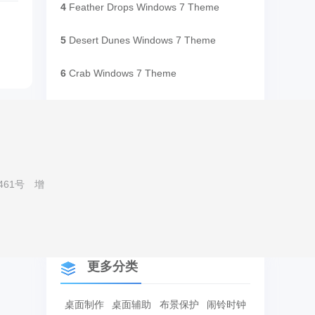
4
Feather Drops Windows 7 Theme
5
Desert Dunes Windows 7 Theme
6
Crab Windows 7 Theme
7
Phi Phi Islands Thailand Windows 7 Theme
8
Moving Trains Windows 7 Theme
9
Peeping Animals Windows 7 Theme
461号
增
10
Despicable Me 2 Windows 7 Theme
更多分类
桌面制作
桌面辅助
布景保护
闹铃时钟
e