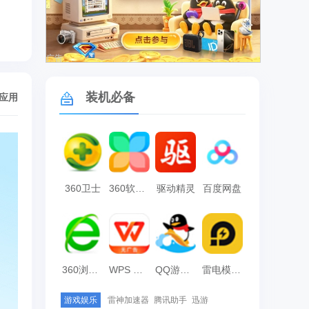
广告
装机必备
/应用
360卫士
360软件管家
驱动精灵
百度网盘
360浏览器
WPS Office
QQ游戏大厅
雷电模拟器
游戏娱乐
雷神加速器
腾讯助手
迅游