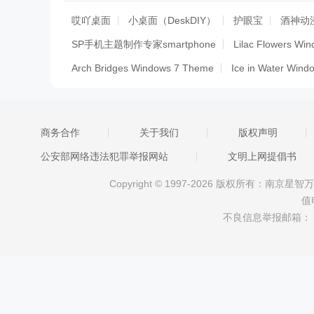
哎吖桌面
小桌面（DeskDIY）
护眼宝
酒神动
SP手机主题制作专家smartphone
Lilac Flowers Wi
Arch Bridges Windows 7 Theme
Ice in Water Win
Despicable Me 2 Windows 7 Theme
Peeping Anim
Crab Windows 7 Theme
Desert Dunes Windows 7
商务合作
关于我们
版权声明
Scary Dark Skulls Windows 7 Theme
Dwayne John
公安部网络违法犯罪举报网站
文明上网提倡书
FC Bayern Windows 7 Theme
Storm Windows 7 T
Copyright © 1997-2026 版权所有：南
3D Sphere Windows 7 Theme
Waterfalls Windows
值
Ubuntu Linux Windows 7 Theme
Transformers 3 
不良信息举报邮箱：
HP Windows 7 Theme
Moving Trains Windows 7 
Audi R8 Windows 7 Theme
Colorful Patterns Win
Dark Forest Windows 7 Theme
Hong Kong Window
Iron Man 3 Windows 7 Theme
Fruit Carving Wind