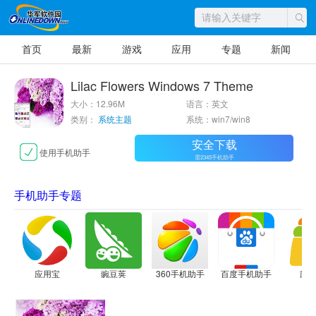
首页
最新
游戏
应用
专题
新闻
Lilac Flowers Windows 7 Theme
大小：12.96M
语言：英文
类别：
系统主题
系统：win7/win8
安全下载
使用手机助手
需2345手机助手
手机助手专题
应用宝
豌豆荚
360手机助手
百度手机助手
应