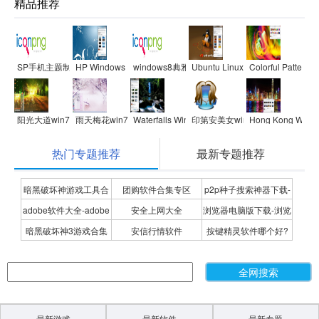
精品推荐
SP手机主题制作专家smartphone
HP Windows 7 Theme
windows8典雅风格界面
Ubuntu Linux Windows 7 Theme
Colorful Pattern
阳光大道win7桌面
雨天梅花win7桌面
Waterfalls Windows 7 Theme with sound
印第安美女win7桌面
Hong Kong Wind
热门专题推荐
最新专题推荐
暗黑破坏神游戏工具合
团购软件合集专区
p2p种子搜索神器下载-
adobe软件大全-adobe
安全上网大全
浏览器电脑版下载-浏览
集
P2P种子搜索神器专题
暗黑破坏神3游戏合集
安信行情软件
按键精灵软件哪个好?
全系列软件下载-adobe
器下载合集
按键精灵软件合集
软件下载
最新游戏
最新软件
最新专题