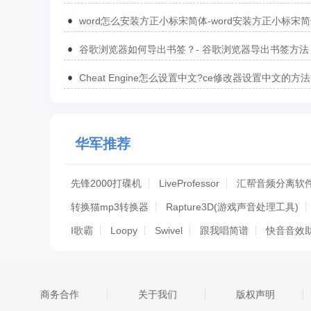
汇总
word怎么安装方正小标宋简体-word安装方正小标宋
方法
谷歌浏览器如何导出书签？- 谷歌浏览器导出书签方法
Cheat Engine怎么设置中文?ce修改器设置中文的方法
华军推荐
先锋2000打碟机
LiveProfessor
汇帮音频分离软
转换猫mp3转换器
Rapture3D(游戏声音处理工具)
I歌霸
Loopy
Swivel
跟我唱简谱
快音音效助
MelHue
音乐剪辑
音频剪辑工厂
万能变声器
文字转语音
Hydrogen(音频处理软件)
Zortam Mp
商务合作
关于我们
版权声明
BetterNCMII
天琪音频Live机架
批量mp3合成专