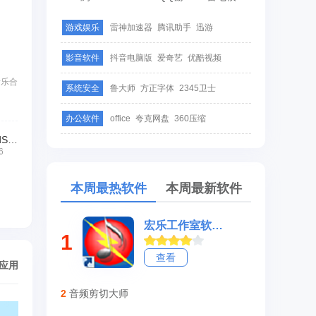
游戏娱乐
雷神加速器
腾讯助手
迅游
影音软件
抖音电脑版
爱奇艺
优酷视频
音乐合
系统安全
鲁大师
方正字体
2345卫士
办公软件
office
夸克网盘
360压缩
音乐合成器(ZynAddSubFX)
6
本周最热软件
本周最新软件
宏乐工作室软件大全
1
查看
/应用
2
音频剪切大师