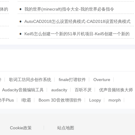
简体的
我的世界(minecraft)指令大全-我的世界必备指令
AutoCAD2018怎么设置经典模式-CAD2018设置经典模式
的方法
Keil5怎么创建一个新的51单片机项目-Keil5创建一个新的
51单片机项目的方法
件
歌词工坊同步创作系统
finale打谱软件
Overture
Audacity音频编辑工具
audacity
百听不厌
优声音频转换大师
手Plus
I歌霸
Boom 3D音效增强软件
Loopy
morph
顶兴播音大师
金舟音频大师
语音合成助手
配音鱼
3 Media Studio Pro
视频声音去除大师
唱作魔方Pro
Cookie政策
站点地图
家
DJ混音软件
Foobar2000音频处理工具
金舟音频人声分离软