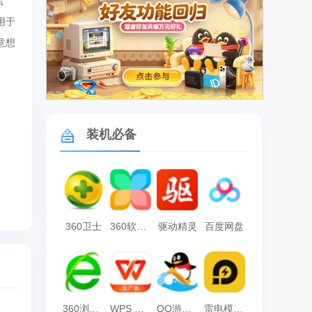
流
用于
意想
广告
装机必备
360卫士
360软件管家
驱动精灵
百度网盘
360浏览器
WPS Office
QQ游戏大厅
雷电模拟器