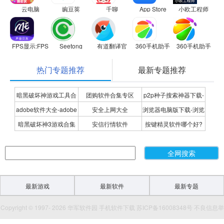
云电脑
豌豆荚
千聊
App Store
小欧工程师
FPS显示:FPS Meter
Seetong
有道翻译官
360手机助手
360手机助手
热门专题推荐
最新专题推荐
暗黑破坏神游戏工具合
团购软件合集专区
p2p种子搜索神器下载-
adobe软件大全-adobe
安全上网大全
浏览器电脑版下载-浏览
集
P2P种子搜索神器专题
暗黑破坏神3游戏合集
安信行情软件
按键精灵软件哪个好?
全系列软件下载-adobe
器下载合集
按键精灵软件合集
软件下载
最新游戏
最新软件
最新专题
Copyright © 1997- 2026 华军软件园 手机软件下载 苏ICP备16008348号 不良信息举