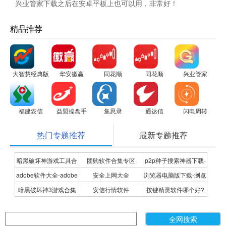
兴业管家下载之后在安卓平板上也可以用，非常好！
精品推荐
大智慧经典版
华安徽赢
同花顺
同花顺
兴业管家
福建农信
益盟操盘手
集思录
通达信
闪电周转
热门专题推荐
最新专题推荐
暗黑破坏神游戏工具合
团购软件合集专区
p2p种子搜索神器下载-
adobe软件大全-adobe
安全上网大全
浏览器电脑版下载-浏览
集
P2P种子搜索神器专题
暗黑破坏神3游戏合集
安信行情软件
按键精灵软件哪个好?
全系列软件下载-adobe
器下载合集
按键精灵软件合集
软件下载