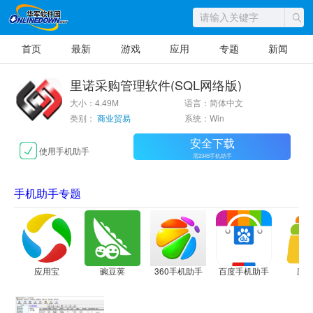
首页
最新
游戏
应用
专题
新闻
里诺采购管理软件(SQL网络版)
大小：4.49M
语言：简体中文
类别：
商业贸易
系统：Win
安全下载
使用手机助手
需2345手机助手
手机助手专题
应用宝
豌豆荚
360手机助手
百度手机助手
应