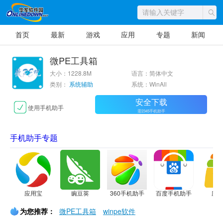
首页
最新
游戏
应用
专题
新闻
微PE工具箱
大小：1228.8M
语言：简体中文
类别：
系统辅助
系统：WinAll
安全下载
使用手机助手
需2345手机助手
手机助手专题
应用宝
豌豆荚
360手机助手
百度手机助手
应
为您推荐：
微PE工具箱
winpe软件