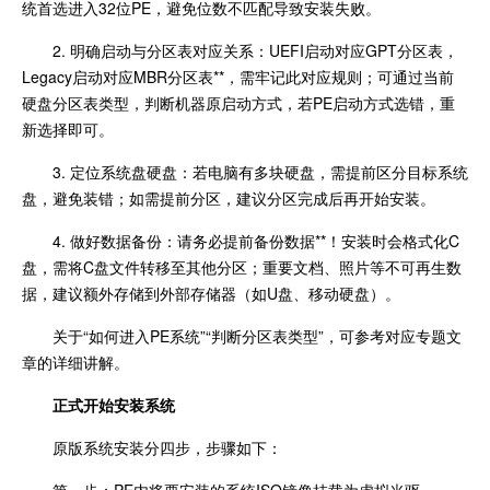
统首选进入32位PE，避免位数不匹配导致安装失败。
2. 明确启动与分区表对应关系：UEFI启动对应GPT分区表，
Legacy启动对应MBR分区表**，需牢记此对应规则；可通过当前
硬盘分区表类型，判断机器原启动方式，若PE启动方式选错，重
新选择即可。
3. 定位系统盘硬盘：若电脑有多块硬盘，需提前区分目标系统
盘，避免装错；如需提前分区，建议分区完成后再开始安装。
4. 做好数据备份：请务必提前备份数据**！安装时会格式化C
盘，需将C盘文件转移至其他分区；重要文档、照片等不可再生数
据，建议额外存储到外部存储器（如U盘、移动硬盘）。
关于“如何进入PE系统”“判断分区表类型”，可参考对应专题文
章的详细讲解。
正式开始安装系统
原版系统安装分四步，步骤如下：
第一步：PE内将要安装的系统ISO镜像挂载为虚拟光驱