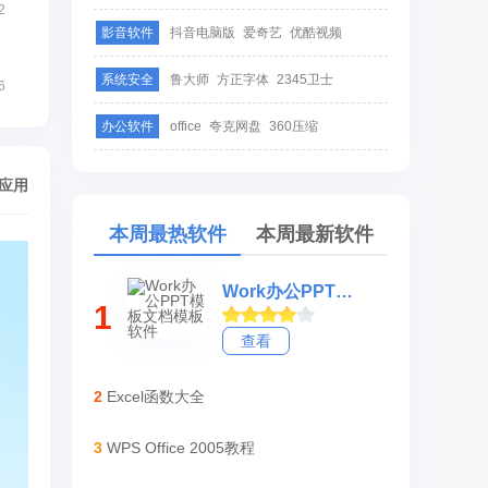
2
影音软件
抖音电脑版
爱奇艺
优酷视频
系统安全
鲁大师
方正字体
2345卫士
6
办公软件
office
夸克网盘
360压缩
/应用
本周最热软件
本周最新软件
Work办公PPT模板文档模板软件
1
查看
2
Excel函数大全
3
WPS Office 2005教程