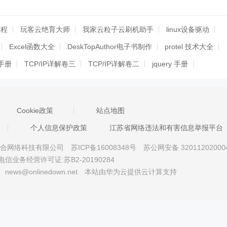
教程
玩客云绝育大师
我家云粒子云刷机助手
linux设备驱动
Excel函数大全
DeskTopAuthor电子书制作
protel 技术大全
考手册
TCP/IP详解卷三
TCP/IP详解卷二
jquery 手册
10开发流程
arm开发板原理图(ep9302)
管家婆软件教程
页的设计与制作
java教程合集(25本)
键盘快捷键大全
Cookie政策
站点地图
案
服装制衣打菲(打飞)计菲计件软件-打菲专家
天裕商务软件视频教
个人信息保护政策
江苏省网络违法和有害信息举报平台
路由器与交换机的配置教程
京星智万合网络科技有限公司
苏ICP备16008348号
苏公网安备 32011202000
电信业务经营许可证:苏B2-20190284
news@onlinedown.net
本站由华为云提供云计算支持