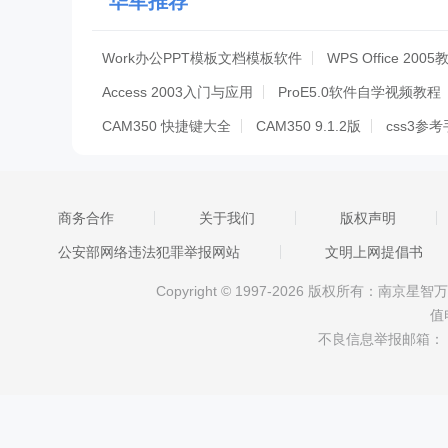
华军推荐
Work办公PPT模板文档模板软件
WPS Office 2005
Access 2003入门与应用
ProE5.0软件自学视频教程
CAM350 快捷键大全
CAM350 9.1.2版
css3参
HTML5标签速查手册
real6410硬件手册
s3c24
Excel VBA开发技术大全
Google Android
个人主
商务合作
关于我们
版权声明
Jetway捷波TA55M2主板BIOS
王士儿童保健解决方
公安部网络违法犯罪举报网站
文明上网提倡书
如何安装驱动程序-软件教程
SketchUp草图大师
Copyright © 1997-2026 版权所有：南
值
不良信息举报邮箱：