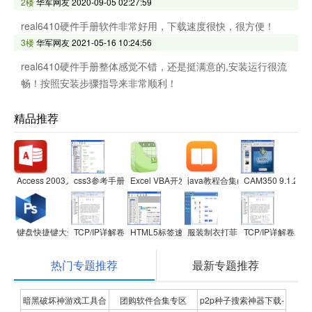
2楼
华军网友
2020-09-05 02:27:59
real6410硬件手册软件非常好用，下载速度很快，很方便！
3楼
华军网友
2021-05-16 10:24:56
real6410硬件手册整体感觉不错，还是挺满意的,安装运行很流
畅！按照安装步骤指导来非常顺利！
精品推荐
Access 2003入门与应用
css3参考手册
Excel VBA开发技术大全
java教程合集(25本)
CAM350 9.1.2版
键盘快捷键大全
TCP/IP详解卷三
HTML5标签速查手册
服装制衣打菲(打飞)计菲计件软件
TCP/IP详解卷二
热门专题推荐
最新专题推荐
暗黑破坏神游戏工具合
团购软件合集专区
p2p种子搜索神器下载-