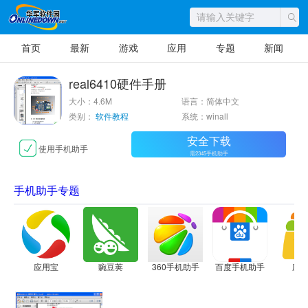
首页
最新
游戏
应用
专题
新闻
real6410硬件手册
大小：4.6M
语言：简体中文
类别：
软件教程
系统：winall
安全下载
使用手机助手
需2345手机助手
手机助手专题
应用宝
豌豆荚
360手机助手
百度手机助手
应