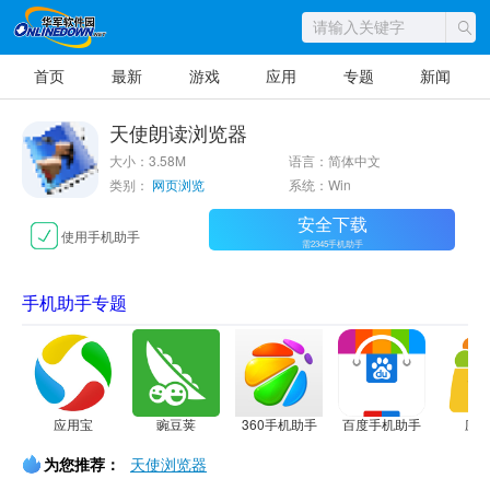
首页
最新
游戏
应用
专题
新闻
天使朗读浏览器
大小：3.58M
语言：简体中文
类别：
网页浏览
系统：Win
安全下载
使用手机助手
需2345手机助手
手机助手专题
应用宝
豌豆荚
360手机助手
百度手机助手
应
为您推荐：
天使浏览器