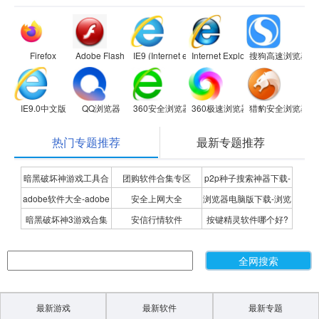
Firefox
Adobe Flash Player
IE9 (Internet explorer 9)
Internet Explorer 8
搜狗高速浏览器
IE9.0中文版
QQ浏览器
360安全浏览器
360极速浏览器
猎豹安全浏览器
热门专题推荐
最新专题推荐
暗黑破坏神游戏工具合
团购软件合集专区
p2p种子搜索神器下载-
adobe软件大全-adobe
安全上网大全
浏览器电脑版下载-浏览
集
P2P种子搜索神器专题
暗黑破坏神3游戏合集
安信行情软件
按键精灵软件哪个好?
全系列软件下载-adobe
器下载合集
按键精灵软件合集
软件下载
最新游戏
最新软件
最新专题