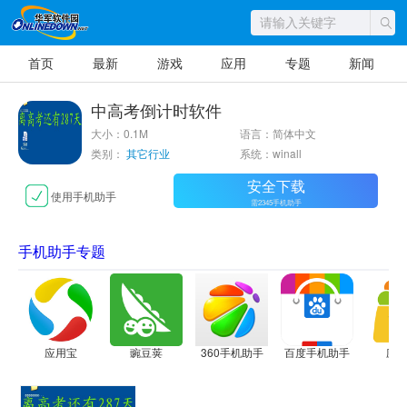
首页
最新
游戏
应用
专题
新闻
中高考倒计时软件
大小：0.1M
语言：简体中文
类别：
其它行业
系统：winall
安全下载
使用手机助手
需2345手机助手
手机助手专题
应用宝
豌豆荚
360手机助手
百度手机助手
应