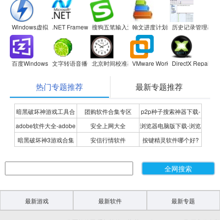
Windows虚拟光驱(Daemon Tools Lite)
.NET Framework
搜狗五笔输入法
翰文进度计划编制系统
历史记录管理器
百度Windows10直通车
文字转语音播音系统
北京时间校准器
VMware Workstation
DirectX Repair
热门专题推荐
最新专题推荐
暗黑破坏神游戏工具合
团购软件合集专区
p2p种子搜索神器下载-
adobe软件大全-adobe
安全上网大全
浏览器电脑版下载-浏览
集
P2P种子搜索神器专题
暗黑破坏神3游戏合集
安信行情软件
按键精灵软件哪个好?
全系列软件下载-adobe
器下载合集
按键精灵软件合集
软件下载
最新游戏
最新软件
最新专题