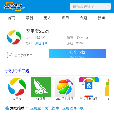
首页
最新
游戏
应用
专题
新闻
应用宝2021
大小：45.94M
语言：简体中文
类别：
系统辅助
系统：winall
安全下载
使用手机助手
需2345手机助手
手机助手专题
应用宝
豌豆荚
360手机助手
百度手机助手
应
为您推荐：
应用宝
腾讯软件
应用软件下载