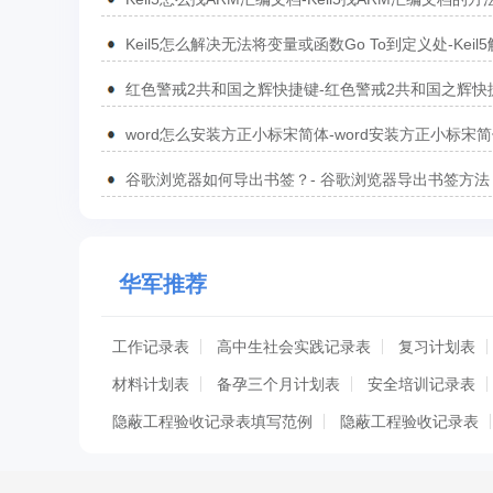
Keil5怎么解决无法将变量或函数Go To到定义处-Keil
无法将变量或函数Go To到定义处的方法
红色警戒2共和国之辉快捷键-红色警戒2共和国之辉快
汇总
word怎么安装方正小标宋简体-word安装方正小标宋
方法
谷歌浏览器如何导出书签？- 谷歌浏览器导出书签方法
华军推荐
工作记录表
高中生社会实践记录表
复习计划表
材料计划表
备孕三个月计划表
安全培训记录表
隐蔽工程验收记录表填写范例
隐蔽工程验收记录表
钢筋隐蔽验收记录表
分部分项验收记录表
分部工