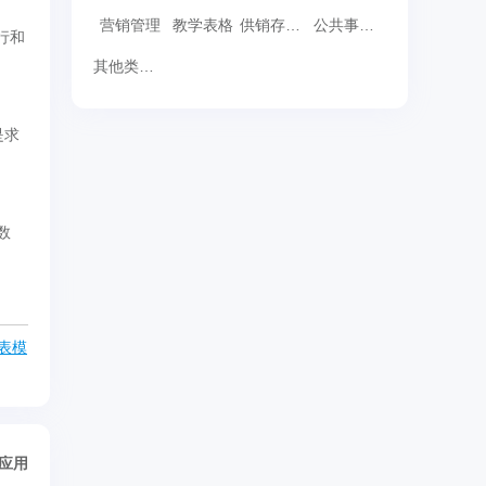
营销管理
教学表格
供销存表格
公共事务表格
行和
其他类表格
是求
数
表模
/应用