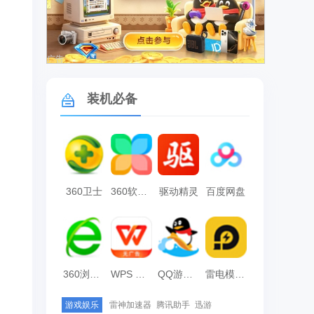
广告
装机必备
360卫士
360软件管家
驱动精灵
百度网盘
360浏览器
WPS Office
QQ游戏大厅
雷电模拟器
游戏娱乐
雷神加速器
腾讯助手
迅游