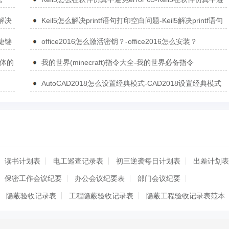
免error 65的方法
5解决
Keil5怎么解决printf语句打印空白问题-Keil5解决printf语句
打印空白问题的方法
捷键
office2016怎么激活密钥？-office2016怎么安装？
简体的
我的世界(minecraft)指令大全-我的世界必备指令
AutoCAD2018怎么设置经典模式-CAD2018设置经典模式
的方法
读书计划表
电工巡查记录表
初三逆袭每日计划表
出差计划表
保密工作会议纪要
办公会议纪要表
部门会议纪要
隐蔽验收记录表
工程隐蔽验收记录表
隐蔽工程验收记录表范本
程验收记录表
分部工程质量验收记录表
验收记录表