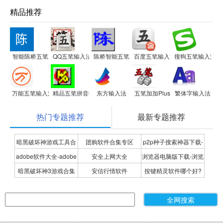
精品推荐
智能陈桥五笔
QQ五笔输入法
陈桥智能五笔
百度五笔输入法
搜狗五笔输入法
万能五笔输入法 电脑版
精品五笔拼音输入法
东方输入法
五笔加加Plus
繁体字输入法
热门专题推荐
最新专题推荐
暗黑破坏神游戏工具合
团购软件合集专区
p2p种子搜索神器下载-
adobe软件大全-adobe
安全上网大全
浏览器电脑版下载-浏览
集
P2P种子搜索神器专题
暗黑破坏神3游戏合集
安信行情软件
按键精灵软件哪个好?
全系列软件下载-adobe
器下载合集
按键精灵软件合集
软件下载