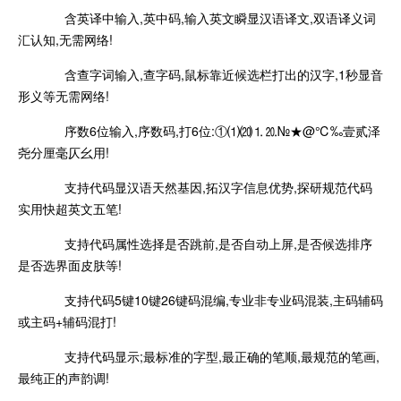
含英译中输入,英中码,输入英文瞬显汉语译文,双语译义词
汇认知,无需网络!
含查字词输入,查字码,鼠标靠近候选栏打出的汉字,1秒显音
形义等无需网络!
序数6位输入,序数码,打6位:①⑴⒇⒈⒛№★@℃‰壹贰泽
尧分厘毫仄幺用!
支持代码显汉语天然基因,拓汉字信息优势,探研规范代码
实用快超英文五笔!
支持代码属性选择是否跳前,是否自动上屏,是否候选排序
是否选界面皮肤等!
支持代码5键10键26键码混编,专业非专业码混装,主码辅码
或主码+辅码混打!
支持代码显示;最标准的字型,最正确的笔顺,最规范的笔画,
最纯正的声韵调!