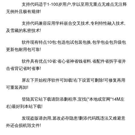
支持代码适于1-100岁用户,学以至用无重点无难点无注释
无例外且极有规律!
支持代码兼容应用学科嵌合交叉技术,专利特性融入技术,
及雪藏的私密技术!
软件现有特点10包:包选包试包装包换.包学包会包升级包
更新包耐用包可靠!
软件具有优点10省:省心省神省钱省料.省配件省拆字省并
击省背记省时省事!
屏左下开始程序软件可卸载!右下设置可删除!可修复再用
可重装再卸!
登陆其它站下载请防添删程序,宜找("本地或官网"14M左
右)最好到本站下载!
发现盗版请勿用,篡改必存隐患!删添代码既违法又难避意
外还会损机毁文件!