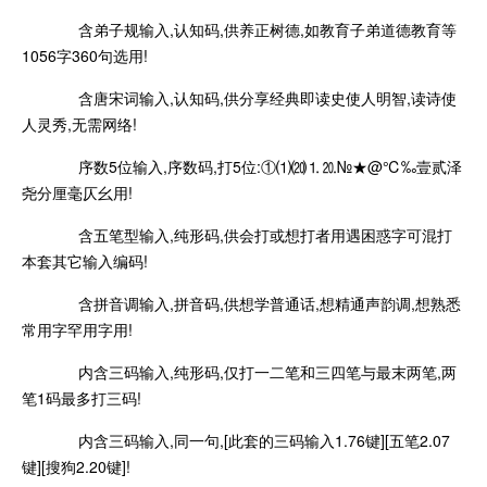
含弟子规输入,认知码,供养正树德,如教育子弟道德教育等
1056字360句选用!
含唐宋词输入,认知码,供分享经典即读史使人明智,读诗使
人灵秀,无需网络!
序数5位输入,序数码,打5位:①⑴⒇⒈⒛№★@℃‰壹贰泽
尧分厘毫仄幺用!
含五笔型输入,纯形码,供会打或想打者用遇困惑字可混打
本套其它输入编码!
含拼音调输入,拼音码,供想学普通话,想精通声韵调,想熟悉
常用字罕用字用!
内含三码输入,纯形码,仅打一二笔和三四笔与最末两笔,两
笔1码最多打三码!
内含三码输入,同一句,[此套的三码输入1.76键][五笔2.07
键][搜狗2.20键]!