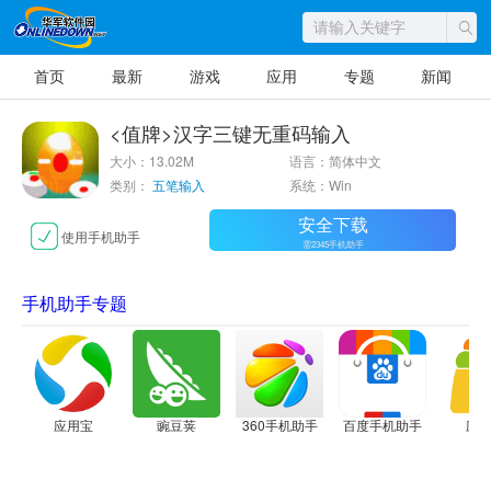
首页
最新
游戏
应用
专题
新闻
<值牌>汉字三键无重码输入
大小：13.02M
语言：简体中文
类别：
五笔输入
系统：Win
安全下载
使用手机助手
需2345手机助手
手机助手专题
应用宝
豌豆荚
360手机助手
百度手机助手
应