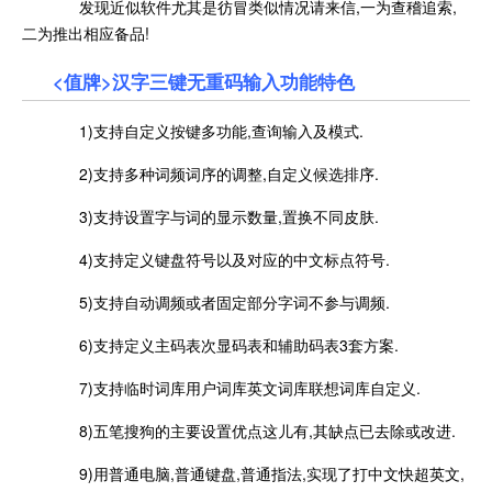
发现近似软件尤其是彷冒类似情况请来信,一为查稽追索,
二为推出相应备品!
<值牌>汉字三键无重码输入功能特色
1)支持自定义按键多功能,查询输入及模式.
2)支持多种词频词序的调整,自定义候选排序.
3)支持设置字与词的显示数量,置换不同皮肤.
4)支持定义键盘符号以及对应的中文标点符号.
5)支持自动调频或者固定部分字词不参与调频.
6)支持定义主码表次显码表和辅助码表3套方案.
7)支持临时词库用户词库英文词库联想词库自定义.
8)五笔搜狗的主要设置优点这儿有,其缺点已去除或改进.
9)用普通电脑,普通键盘,普通指法,实现了打中文快超英文,