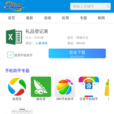
首页
最新
游戏
应用
专题
新闻
礼品登记表
大小：0.01M
语言：简体中文
类别：
人事用表
系统：WinAll
安全下载
使用手机助手
需2345手机助手
手机助手专题
应用宝
豌豆荚
360手机助手
百度手机助手
应