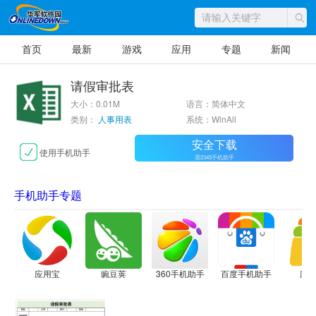
首页
最新
游戏
应用
专题
新闻
请假审批表
大小：0.01M
语言：简体中文
类别：
人事用表
系统：WinAll
安全下载
使用手机助手
需2345手机助手
手机助手专题
应用宝
豌豆荚
360手机助手
百度手机助手
应