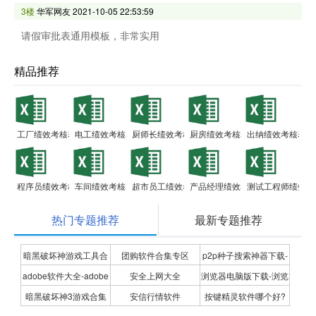
3楼
华军网友
2021-10-05 22:53:59
请假审批表通用模板，非常实用
精品推荐
工厂绩效考核表
电工绩效考核表
厨师长绩效考核表
厨房绩效考核表
出纳绩效考核表
程序员绩效考核表
车间绩效考核表
超市员工绩效考核表
产品经理绩效考核表
测试工程师绩效考
热门专题推荐
最新专题推荐
暗黑破坏神游戏工具合
团购软件合集专区
p2p种子搜索神器下载-
adobe软件大全-adobe
安全上网大全
浏览器电脑版下载-浏览
集
P2P种子搜索神器专题
暗黑破坏神3游戏合集
安信行情软件
按键精灵软件哪个好?
全系列软件下载-adobe
器下载合集