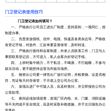
门卫登记表使用技巧
门卫登记表
如何填写？
一、 严格执行公司员工进出厂制度，坚持原则，一视同仁，按
制度办事。
二、 负责发放报纸、信件、电报、快递及各类杂志等。严格收
发登记手续，对急件、汇款单要妥善保管，及时转送。
三、 严格执行接待和会客制度，外来人员联系工作，门卫与人
事部联系登记后，方可进入，私人会客办好登记手续。
四、 上班时集中精力，不干私活，不喝酒，不打瞌睡，不参与
娱乐活动，更不能把传达室当作娱乐场所。
五、 物资出公司要一律凭出厂放行证明，并检查物、证是否相
符，凭证每天封存保管，于月底上交公司办公室。
六、 发现出进厂中可疑人员，应及时查问，并立即报告公司办
公室处理。
七、 夜间必须加强巡查，发现厂区内电、水、门窗、消防设施
等不关闭或不安全情况，应及时采取补救措施，并于次日报告办公
室查处。