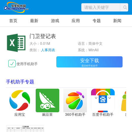
首页
最新
游戏
应用
专题
新闻
门卫登记表
大小：0.01M
语言：简体中文
类别：
人事用表
系统：WinAll
安全下载
使用手机助手
需2345手机助手
手机助手专题
应用宝
豌豆荚
360手机助手
百度手机助手
应