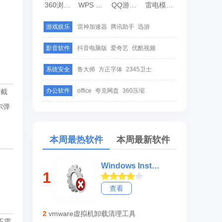
360浏览器
WPS Office
QQ游戏大厅
雷电模拟器
游戏娱乐
雷神加速器
腾讯助手
迅游
影音软件
抖音电脑版
爱奇艺
优酷视频
系统安全
鲁大师
方正字体
2345卫士
办公软件
office
夸克网盘
360压缩
拦截
尔弹
本周最热软件
本周最新软件
Windows Installer Clean Up
1
查看
2
vmware虚拟机卸载清理工具
不需