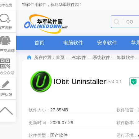
找软件用软件，就到华军软件园！
QQ
首页
电脑软件
安卓软件
苹
所在位置：
首页
—
PC软件
—
系统软件
—
卸载软件
IObit Uninstaller
15.4.0.1
软件大小：
27.85MB
软件语言：
更新时间：
2026-07-28
软件版本：
软件类型：
国产软件
运行环境：