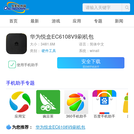
首页
最新
游戏
应用
专题
新闻
华为悦盒EC6108V9刷机包
大小：3481.6M
语言：简体中文
类别：
硬件工具
系统：winall
安全下载
使用手机助手
需2345手机助手
手机助手专题
应用宝
豌豆荚
360手机助手
百度手机助手
应
为您推荐：
华为悦盒EC6108V9刷机包