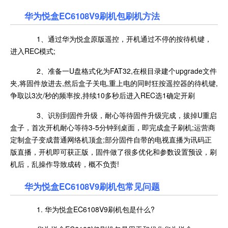
华为悦盒EC6108V9刷机包刷机方法
1、通过华为悦盒原版遥控，开机通过不停的按待机键，
进入REC模式;
2、准备一U盘格式化为FAT32,在根目录建个upgrade文件
夹,将固件放进去,然后盒子关电,重上电的同时狂按遥控器的待机键,
争取以3次/秒的频率按,持续10多秒后进入REC选1确定开刷
3、识别到固件升级，耐心等待固件升级完成，拔掉U重启
盒子，首次开机耐心等待3-5分钟到桌面，即完成盒子刷机;运营商
定制盒子变成普通网络机顶盒;部分固件自带的电视直播为讯码正
版直播，开机即可获正版，固件做了很多优化和参数设置预设，刷
机后，乱操作导致成砖，概不负责!
华为悦盒EC6108V9刷机包常见问题
1. 华为悦盒EC6108V9刷机包是什么?